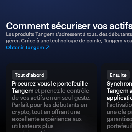
Comment sécuriser vos actifs
Les produits Tangem s'adressent à tous, des débutants a
gérer. Grâce à une technologie de pointe, Tangem vou
Obtenir Tangem
Tout d'abord
Ensuite
Procurez-vous le portefeuille
Synchroni
Tangem
et prenez le contrôle
Tangem a
de vos actifs en un seul geste.
applicati
Parfait pour les débutants en
l’activat
crypto, tout en offrant une
une clé p
excellente expérience aux
garantiss
utilisateurs plus
portefeuil