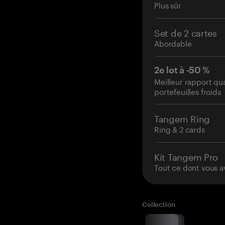
Plus sûr
Set de 2 cartes
Abordable
2e lot à -50 %
Meilleur rapport qu
portefeuilles froids
Tangem Ring
Ring & 2 cards
Kit Tangem Pro
Tout ce dont vous a
Collection