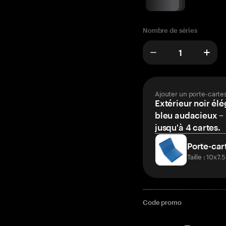
Nombre de séries
Ajouter un porte-carte
Extérieur noir élé
bleu audacieux – 
jusqu'à 4 cartes.
Porte-car
Taille : 10x7
Code promo