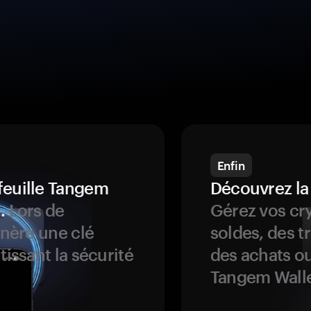
Enfin
feuille Tangem
Découvrez la
.
Lors de
Gérez vos cry
énère une clé
soldes, des t
tissant la sécurité
des achats ou
Tangem Walle