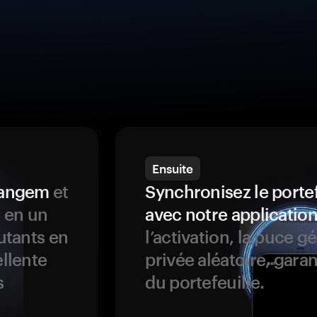
Ensuite
 Tangem
et
Synchronisez le porte
s en un
avec notre application
butants en
l’activation, la puce g
ellente
privée aléatoire, garan
s
du portefeuille.