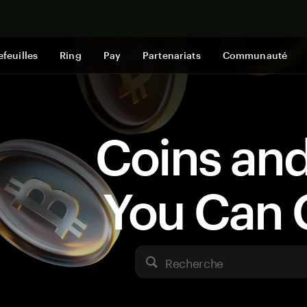
Acheter mai
efeuilles
Ring
Pay
Partenariats
Communauté
Coins an
You Can 
Recherche