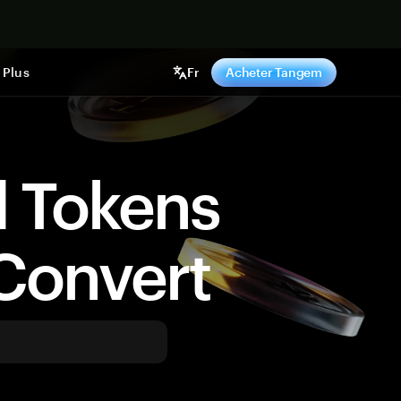
ntenant
Plus
Fr
Acheter Tangem
d Tokens
Convert