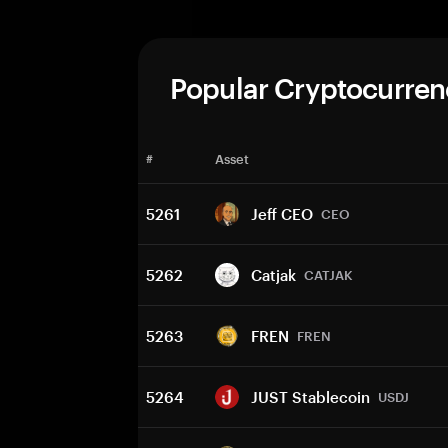
Popular Cryptocurren
#
Asset
5261
Jeff CEO
CEO
5262
Catjak
CATJAK
5263
FREN
FREN
5264
JUST Stablecoin
USDJ