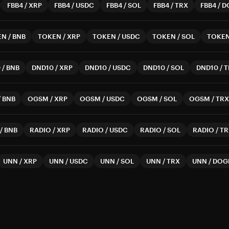
FBB4
/
XRP
FBB4
/
USDC
FBB4
/
SOL
FBB4
/
TRX
FBB4
/
D
EN
/
BNB
TOKEN
/
XRP
TOKEN
/
USDC
TOKEN
/
SOL
TOKE
0
/
BNB
DND10
/
XRP
DND10
/
USDC
DND10
/
SOL
DND10
/
T
/
BNB
OGSM
/
XRP
OGSM
/
USDC
OGSM
/
SOL
OGSM
/
TRX
/
BNB
RADIO
/
XRP
RADIO
/
USDC
RADIO
/
SOL
RADIO
/
TR
UNN
/
XRP
UNN
/
USDC
UNN
/
SOL
UNN
/
TRX
UNN
/
DOG