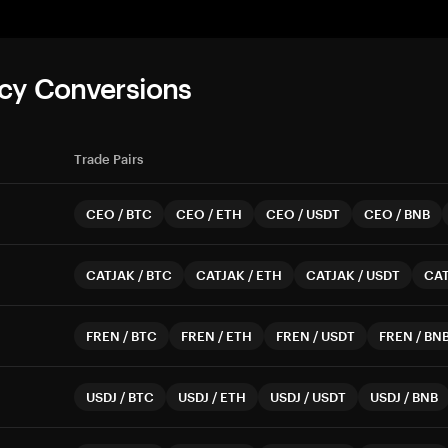
cy Conversions
Trade Pairs
CEO
/
BTC
CEO
/
ETH
CEO
/
USDT
CEO
/
BNB
CATJAK
/
BTC
CATJAK
/
ETH
CATJAK
/
USDT
CA
FREN
/
BTC
FREN
/
ETH
FREN
/
USDT
FREN
/
BN
USDJ
/
BTC
USDJ
/
ETH
USDJ
/
USDT
USDJ
/
BNB