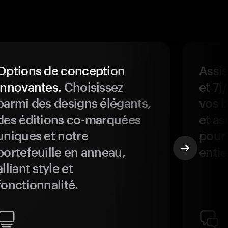
Options de conception
Assis
innovantes.
Choisissez
et 7j
parmi des designs élégants,
vos b
des éditions co-marquées
et as
uniques et notre
pour 
portefeuille en anneau,
entie
alliant style et
fonctionnalité.