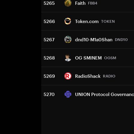
5265
Faith
FBB4
5266
Token.com
TOKEN
5267
dnd10-M1a0Shan
DND10
5268
OG SMINEM
OGSM
5269
RadioShack
RADIO
5270
UNION Protocol Governan