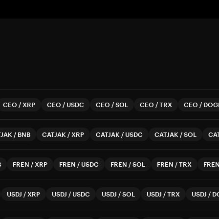
CEO
/
XRP
CEO
/
USDC
CEO
/
SOL
CEO
/
TRX
CEO
/
DOG
TJAK
/
BNB
CATJAK
/
XRP
CATJAK
/
USDC
CATJAK
/
SOL
CA
B
FREN
/
XRP
FREN
/
USDC
FREN
/
SOL
FREN
/
TRX
FRE
USDJ
/
XRP
USDJ
/
USDC
USDJ
/
SOL
USDJ
/
TRX
USDJ
/
D