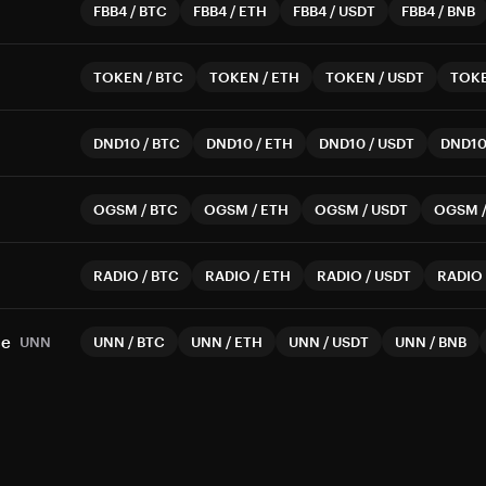
FBB4
/
BTC
FBB4
/
ETH
FBB4
/
USDT
FBB4
/
BNB
TOKEN
/
BTC
TOKEN
/
ETH
TOKEN
/
USDT
TOK
DND10
/
BTC
DND10
/
ETH
DND10
/
USDT
DND1
OGSM
/
BTC
OGSM
/
ETH
OGSM
/
USDT
OGSM
RADIO
/
BTC
RADIO
/
ETH
RADIO
/
USDT
RADIO
ce
UNN
UNN
/
BTC
UNN
/
ETH
UNN
/
USDT
UNN
/
BNB