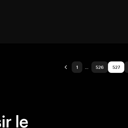
1
…
526
527
r le