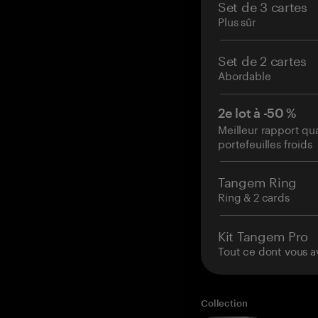
Set de 3 cartes
Plus sûr
Set de 2 cartes
Abordable
2e lot à -50 %
Meilleur rapport qu
portefeuilles froids
Tangem Ring
Ring & 2 cards
Kit Tangem Pro
Tout ce dont vous a
Collection