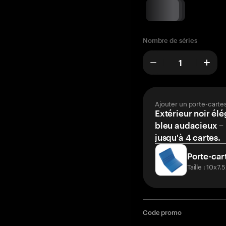
Nombre de séries
Ajouter un porte-carte
Extérieur noir élé
bleu audacieux – 
jusqu'à 4 cartes.
Porte-car
Taille : 10x7
Code promo