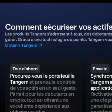
Comment sécuriser vos actifs
Les produits Tangem s'adressent à tous, des débutants a
gérer. Grâce à une technologie de pointe, Tangem vou
Obtenir Tangem
Tout d'abord
Ensuite
Procurez-vous le portefeuille
Synchroni
Tangem
et prenez le contrôle
Tangem a
de vos actifs en un seul geste.
applicati
Parfait pour les débutants en
l’activat
crypto, tout en offrant une
une clé p
excellente expérience aux
garantiss
utilisateurs plus
portefeuil