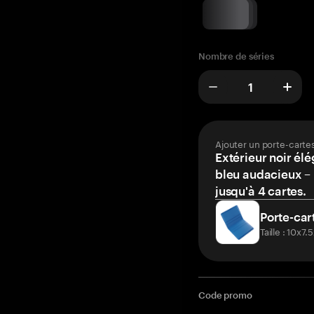
Nombre de séries
Ajouter un porte-carte
Extérieur noir élé
bleu audacieux – 
jusqu'à 4 cartes.
Porte-car
Taille : 10x7
Code promo