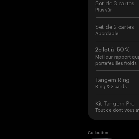
Set de 3 cartes
Plus sûr
Set de 2 cartes
Abordable
2e lot à -50 %
Meilleur rapport qu
portefeuilles froids
Tangem Ring
Ring & 2 cards
Kit Tangem Pro
Tout ce dont vous a
Collection