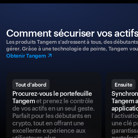
Comment sécuriser vos actifs
Les produits Tangem s'adressent à tous, des débutants a
gérer. Grâce à une technologie de pointe, Tangem vou
Obtenir Tangem
Tout d'abord
Ensuite
Procurez-vous le portefeuille
Synchroni
Tangem
et prenez le contrôle
Tangem a
de vos actifs en un seul geste.
applicati
Parfait pour les débutants en
l’activat
crypto, tout en offrant une
une clé p
excellente expérience aux
garantiss
utilisateurs plus
portefeuil