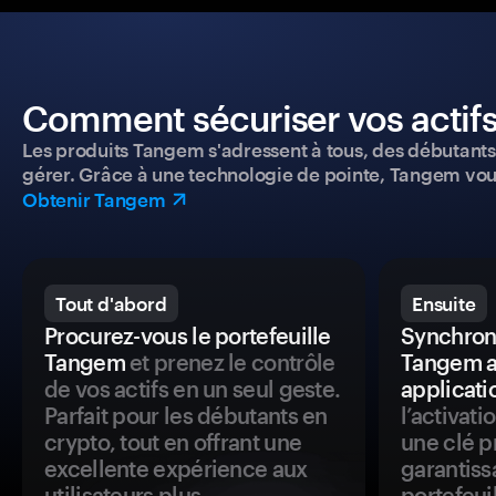
Comment sécuriser vos actifs
Les produits Tangem s'adressent à tous, des débutants a
gérer. Grâce à une technologie de pointe, Tangem vou
Obtenir Tangem
Tout d'abord
Ensuite
Procurez-vous le portefeuille
Synchroni
Tangem
et prenez le contrôle
Tangem a
de vos actifs en un seul geste.
applicati
Parfait pour les débutants en
l’activat
crypto, tout en offrant une
une clé p
excellente expérience aux
garantiss
utilisateurs plus
portefeuil