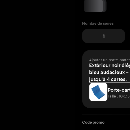
Nombre de séries
Ajouter un porte-carte
Extérieur noir élé
bleu audacieux – 
jusqu'à 4 cartes.
Porte-car
Taille : 10x7
Code promo