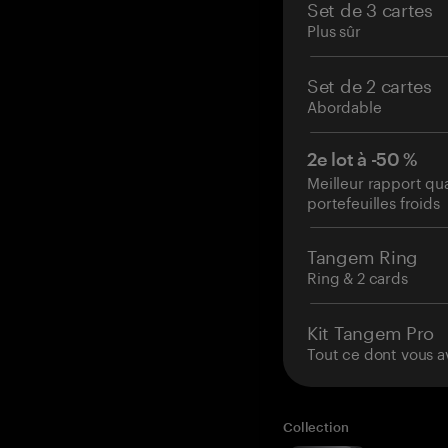
Set de 3 cartes
Plus sûr
Set de 2 cartes
Abordable
2e lot à -50 %
Meilleur rapport qu
portefeuilles froids
Tangem Ring
Ring & 2 cards
Kit Tangem Pro
Tout ce dont vous a
Collection