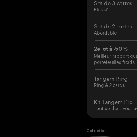
Set de 3 cartes
Plus sûr
Set de 2 cartes
Abordable
2e lot à -50 %
Meilleur rapport qu
portefeuilles froids
Tangem Ring
Ring & 2 cards
Kit Tangem Pro
Tout ce dont vous a
Collection