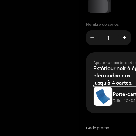
Nombre de séries
Ajouter un porte-carte
Extérieur noir élé
bleu audacieux – 
jusqu'à 4 cartes.
Porte-car
Taille : 10x7
Code promo