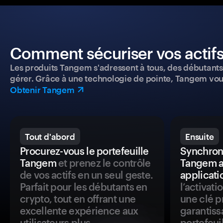
Comment sécuriser vos actifs
Les produits Tangem s'adressent à tous, des débutants a
gérer. Grâce à une technologie de pointe, Tangem vou
Obtenir Tangem
Tout d'abord
Ensuite
Procurez-vous le portefeuille
Synchroni
Tangem
et prenez le contrôle
Tangem a
de vos actifs en un seul geste.
applicati
Parfait pour les débutants en
l’activat
crypto, tout en offrant une
une clé p
excellente expérience aux
garantiss
utilisateurs plus
portefeuil