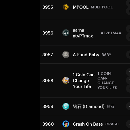
3955
MPOOL
MULT POOL
aarna
3956
ATVPTMAX
atvPTmax
3957
A Fund Baby
BABY
1-COIN-
1 Coin Can
CAN-
3958
Change
CHANGE-
Your Life
YOUR-LIFE
3959
钻石 (Diamond)
钻石
3960
Crash On Base
CRASH