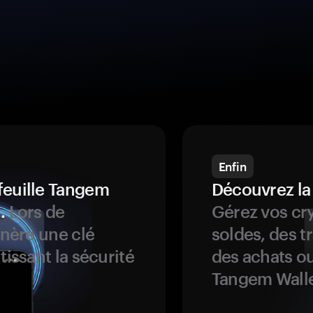
Enfin
feuille Tangem
Découvrez la
.
Lors de
Gérez vos cry
énère une clé
soldes, des t
tissant la sécurité
des achats ou
Tangem Walle