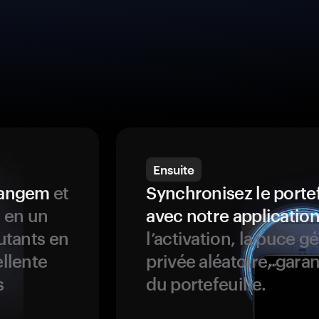
Ensuite
 Tangem
et
Synchronisez le porte
s en un
avec notre application
butants en
l’activation, la puce g
ellente
privée aléatoire, garan
s
du portefeuille.