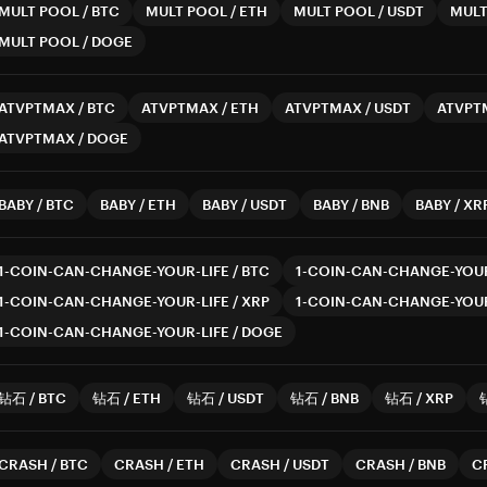
MULT POOL
/
BTC
MULT POOL
/
ETH
MULT POOL
/
USDT
MULT
MULT POOL
/
DOGE
ATVPTMAX
/
BTC
ATVPTMAX
/
ETH
ATVPTMAX
/
USDT
ATVPT
ATVPTMAX
/
DOGE
BABY
/
BTC
BABY
/
ETH
BABY
/
USDT
BABY
/
BNB
BABY
/
XR
1-COIN-CAN-CHANGE-YOUR-LIFE
/
BTC
1-COIN-CAN-CHANGE-YOUR
1-COIN-CAN-CHANGE-YOUR-LIFE
/
XRP
1-COIN-CAN-CHANGE-YOUR
1-COIN-CAN-CHANGE-YOUR-LIFE
/
DOGE
钻石
/
BTC
钻石
/
ETH
钻石
/
USDT
钻石
/
BNB
钻石
/
XRP
CRASH
/
BTC
CRASH
/
ETH
CRASH
/
USDT
CRASH
/
BNB
C