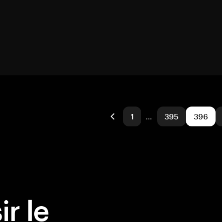
1
…
395
396
r le