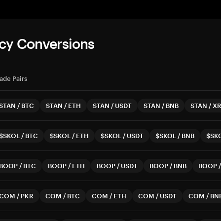
cy Conversions
ade Pairs
STAN
/
BTC
STAN
/
ETH
STAN
/
USDT
STAN
/
BNB
STAN
/
X
$SKOL
/
BTC
$SKOL
/
ETH
$SKOL
/
USDT
$SKOL
/
BNB
$SK
BOOP
/
BTC
BOOP
/
ETH
BOOP
/
USDT
BOOP
/
BNB
BOOP
COM
/
PKR
COM
/
BTC
COM
/
ETH
COM
/
USDT
COM
/
BN