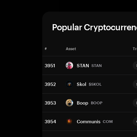
Popular Cryptocurren
#
Asset
Tr
3951
STAN
STAN
3952
Skol
$SKOL
3953
Boop
BOOP
3954
Communis
COM