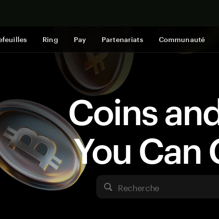
Acheter mai
efeuilles
Ring
Pay
Partenariats
Communauté
Coins an
You Can 
Recherche