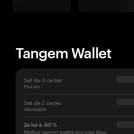
Tangem Wallet
Set de 3 cartes
$69.90
Plus sûr
Set de 2 cartes
$54.90
Abordable
2e lot à -50 %
$34.95
Meilleur rapport qualité-prix pour deux