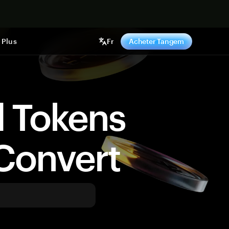
ntenant
Plus
Fr
Acheter Tangem
d Tokens
Convert