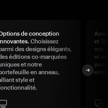
Options de conception
Assis
innovantes.
Choisissez
et 7j
parmi des designs élégants,
vos b
des éditions co-marquées
et as
uniques et notre
pour 
portefeuille en anneau,
entie
alliant style et
fonctionnalité.