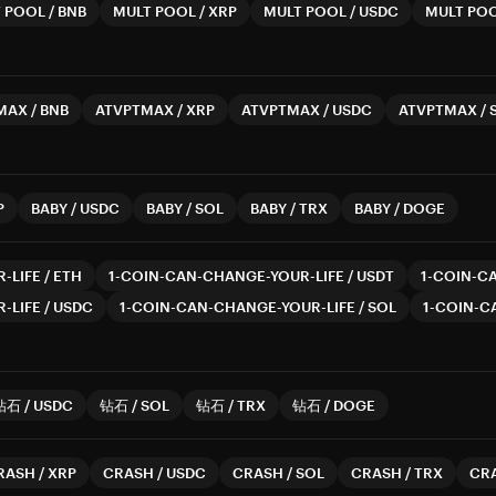
 POOL
/
BNB
MULT POOL
/
XRP
MULT POOL
/
USDC
MULT PO
MAX
/
BNB
ATVPTMAX
/
XRP
ATVPTMAX
/
USDC
ATVPTMAX
/
P
BABY
/
USDC
BABY
/
SOL
BABY
/
TRX
BABY
/
DOGE
-LIFE
/
ETH
1-COIN-CAN-CHANGE-YOUR-LIFE
/
USDT
1-COIN-C
-LIFE
/
USDC
1-COIN-CAN-CHANGE-YOUR-LIFE
/
SOL
1-COIN-C
钻石
/
USDC
钻石
/
SOL
钻石
/
TRX
钻石
/
DOGE
RASH
/
XRP
CRASH
/
USDC
CRASH
/
SOL
CRASH
/
TRX
CR