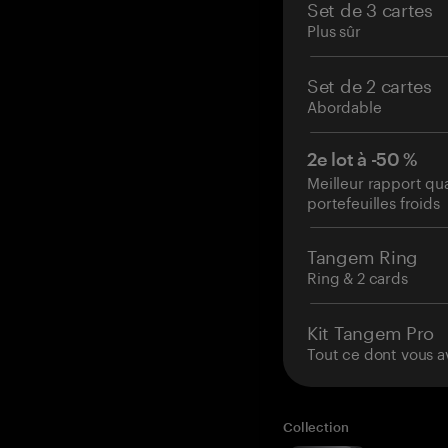
Set de 3 cartes
Plus sûr
Set de 2 cartes
Abordable
2e lot à -50 %
Meilleur rapport qu
portefeuilles froids
Tangem Ring
Ring & 2 cards
Kit Tangem Pro
Tout ce dont vous a
Collection