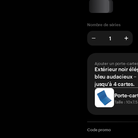
Nombre de séries
Ajouter un porte-carte
Extérieur noir élé
bleu audacieux – 
jusqu'à 4 cartes.
Porte-car
Taille : 10x7
Code promo