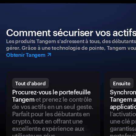
Comment sécuriser vos actifs
Les produits Tangem s'adressent à tous, des débutants a
gérer. Grâce à une technologie de pointe, Tangem vou
Obtenir Tangem
Tout d'abord
Ensuite
Procurez-vous le portefeuille
Synchroni
Tangem
et prenez le contrôle
Tangem a
de vos actifs en un seul geste.
applicati
Parfait pour les débutants en
l’activat
crypto, tout en offrant une
une clé p
excellente expérience aux
garantiss
utilisateurs plus
portefeuil