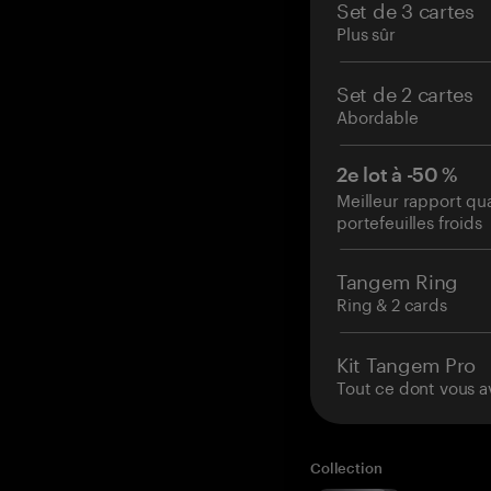
Set de 3 cartes
Plus sûr
Set de 2 cartes
Abordable
2e lot à -50 %
Meilleur rapport qu
portefeuilles froids
Tangem Ring
Ring & 2 cards
Kit Tangem Pro
Tout ce dont vous a
Collection