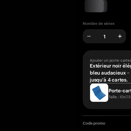
Nombre de séries
Ajouter un porte-carte
Extérieur noir élé
bleu audacieux – 
jusqu'à 4 cartes.
Porte-car
Taille : 10x7
Code promo