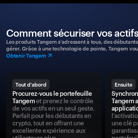
Comment sécuriser vos actifs
Les produits Tangem s'adressent à tous, des débutants a
gérer. Grâce à une technologie de pointe, Tangem vou
Obtenir Tangem
Tout d'abord
Ensuite
Procurez-vous le portefeuille
Synchroni
Tangem
et prenez le contrôle
Tangem a
de vos actifs en un seul geste.
applicati
Parfait pour les débutants en
l’activat
crypto, tout en offrant une
une clé p
excellente expérience aux
garantiss
utilisateurs plus
portefeuil