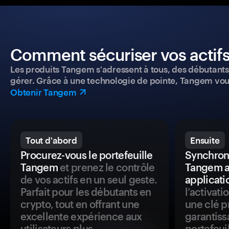
Comment sécuriser vos actifs
Les produits Tangem s'adressent à tous, des débutants a
gérer. Grâce à une technologie de pointe, Tangem vou
Obtenir Tangem
Tout d'abord
Ensuite
Procurez-vous le portefeuille
Synchroni
Tangem
et prenez le contrôle
Tangem a
de vos actifs en un seul geste.
applicati
Parfait pour les débutants en
l’activat
crypto, tout en offrant une
une clé p
excellente expérience aux
garantiss
utilisateurs plus
portefeuil