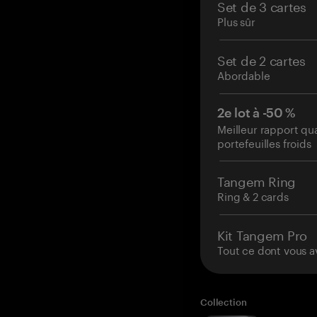
Set de 3 cartes
Plus sûr
Set de 2 cartes
Abordable
2e lot à -50 %
Meilleur rapport qu
portefeuilles froids
Tangem Ring
Ring & 2 cards
Kit Tangem Pro
Tout ce dont vous a
Collection