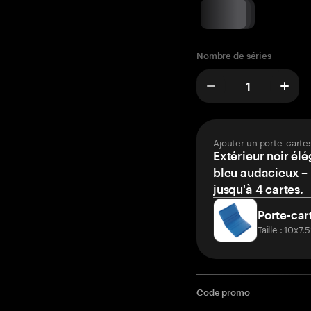
Nombre de séries
Ajouter un porte-carte
Extérieur noir élé
bleu audacieux – 
jusqu'à 4 cartes.
Porte-car
Taille : 10x7
Code promo