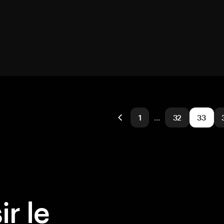
1
…
32
33
r le