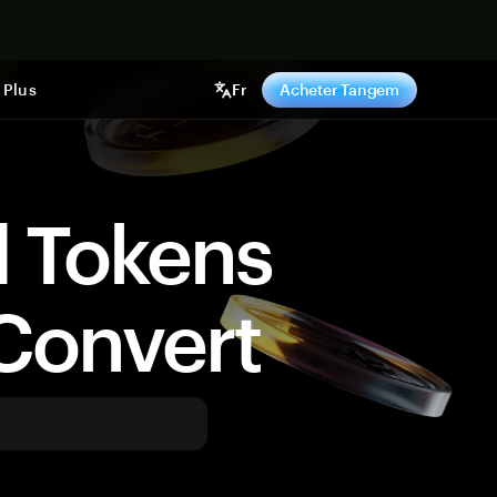
ntenant
Plus
Fr
Acheter Tangem
d Tokens
Convert