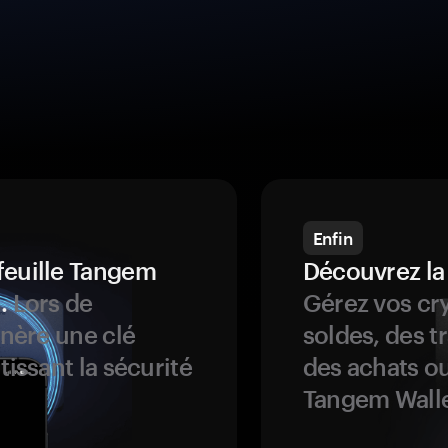
Enfin
feuille Tangem
Découvrez la
.
Lors de
Gérez vos cry
énère une clé
soldes, des t
tissant la sécurité
des achats ou
Tangem Walle