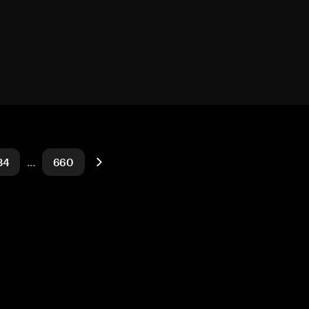
34
…
660