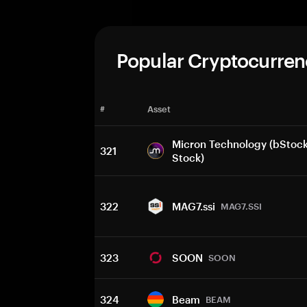
Popular Cryptocurren
#
Asset
Micron Technology (bStock
321
Stock)
322
MAG7.ssi
MAG7.SSI
323
SOON
SOON
324
Beam
BEAM