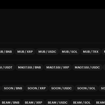
UB
/
BNB
MUB
/
XRP
MUB
/
USDC
MUB
/
SOL
MUB
/
TRX
SI
/
USDT
MAG7.SSI
/
BNB
MAG7.SSI
/
XRP
MAG7.SSI
/
USDC
SOON
/
BNB
SOON
/
XRP
SOON
/
USDC
SOON
/
SOL
S
BEAM
/
BNB
BEAM
/
XRP
BEAM
/
USDC
BEAM
/
SOL
BEAM