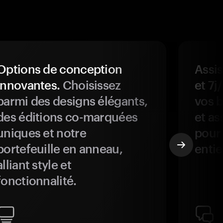
Options de conception
Assis
innovantes.
Choisissez
et 7j
parmi des designs élégants,
vos b
des éditions co-marquées
et as
uniques et notre
pour 
portefeuille en anneau,
entie
alliant style et
fonctionnalité.