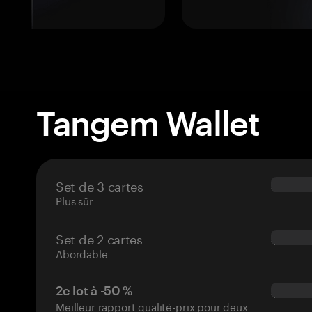
Tangem Wallet
Set de 3 cartes
$69.90
Plus sûr
Set de 2 cartes
$54.90
Abordable
2e lot à -50 %
$34.95
Meilleur rapport qualité-prix pour deux