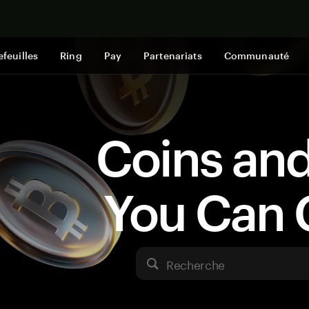
Acheter mai
efeuilles
Ring
Pay
Partenariats
Communauté
Coins an
You Can 
Recherche