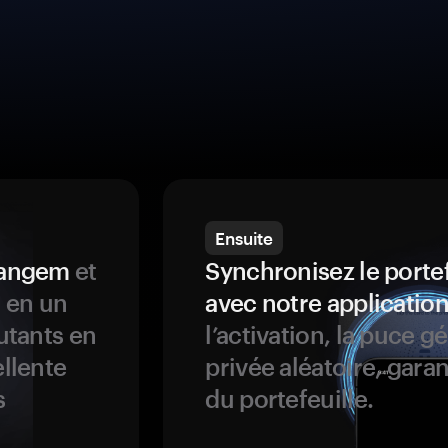
Ensuite
 Tangem
et
Synchronisez le porte
s en un
avec notre application
butants en
l’activation, la puce g
ellente
privée aléatoire, garan
s
du portefeuille.