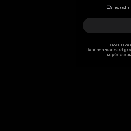
Liv. esti
Hors taxes
Livraison standard gr
supérieures
Reg. No CHE-390.112.525
Global Headquarters, Tangem AG
Baarerstrasse 10
,
6300 Zug
,
Switzerland
support@tangem.com