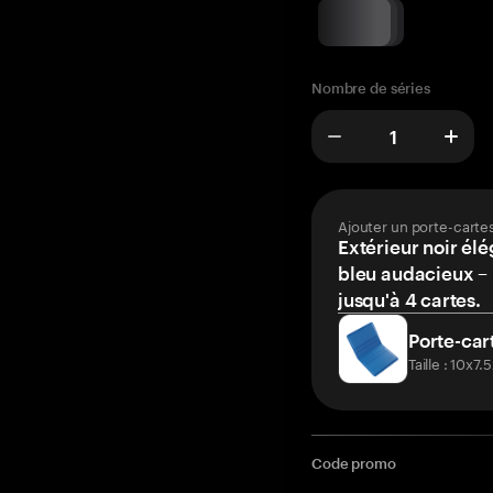
Nombre de séries
Ajouter un porte-carte
Extérieur noir élé
bleu audacieux – 
jusqu'à 4 cartes.
Porte-car
Taille : 10x7
Code promo