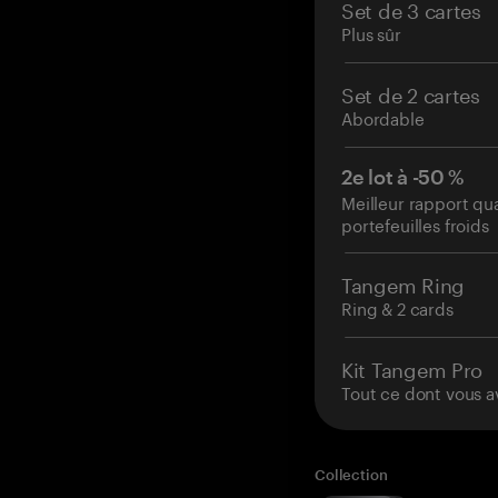
Set de 3 cartes
Plus sûr
Set de 2 cartes
Abordable
2e lot à -50 %
Meilleur rapport qu
portefeuilles froids
Tangem Ring
Ring & 2 cards
Kit Tangem Pro
Tout ce dont vous a
Collection