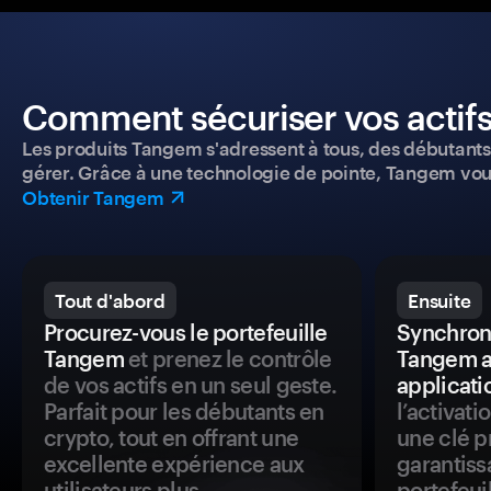
Comment sécuriser vos actifs
Les produits Tangem s'adressent à tous, des débutants a
gérer. Grâce à une technologie de pointe, Tangem vou
Obtenir Tangem
Tout d'abord
Ensuite
Procurez-vous le portefeuille
Synchroni
Tangem
et prenez le contrôle
Tangem a
de vos actifs en un seul geste.
applicati
Parfait pour les débutants en
l’activat
crypto, tout en offrant une
une clé p
excellente expérience aux
garantiss
utilisateurs plus
portefeuil