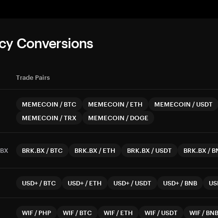
cy Conversions
Trade Pairs
MEMECOIN
/
BTC
MEMECOIN
/
ETH
MEMECOIN
/
USDT
MEMECOIN
/
TRX
MEMECOIN
/
DOGE
.BX
BRK.BX
/
BTC
BRK.BX
/
ETH
BRK.BX
/
USDT
BRK.BX
/
B
USD+
/
BTC
USD+
/
ETH
USD+
/
USDT
USD+
/
BNB
US
WIF
/
PHP
WIF
/
BTC
WIF
/
ETH
WIF
/
USDT
WIF
/
BN