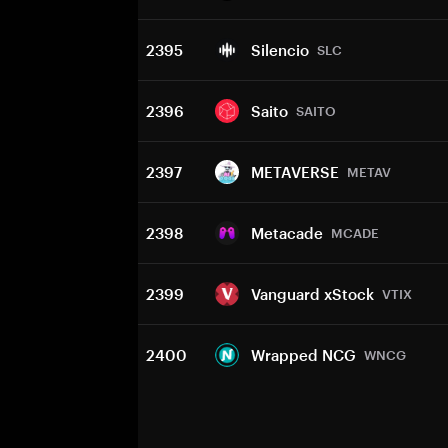
2395
Silencio
SLC
2396
Saito
SAITO
2397
METAVERSE
METAV
2398
Metacade
MCADE
2399
Vanguard xStock
VTIX
2400
Wrapped NCG
WNCG