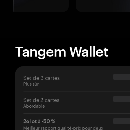
Tangem Wallet
Set de 3 cartes
$69.90
Plus sûr
Set de 2 cartes
$54.90
Abordable
2e lot à -50 %
$34.95
Meilleur rapport qualité-prix pour deux