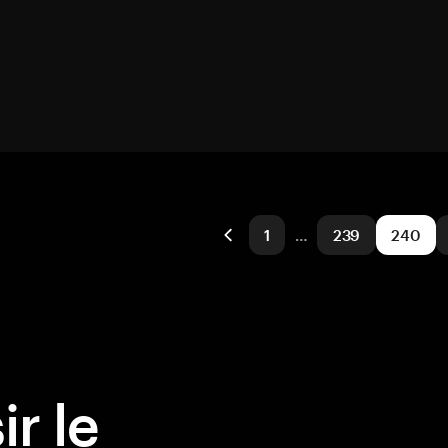
1
…
239
240
r le