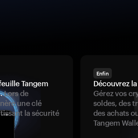
Enfin
feuille Tangem
Découvrez la
.
Lors de
Gérez vos cry
énère une clé
soldes, des t
tissant la sécurité
des achats ou
Tangem Walle