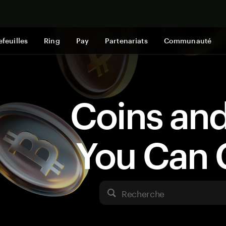
Acheter mai
efeuilles
Ring
Pay
Partenariats
Communauté
Coins an
You Can 
Recherche