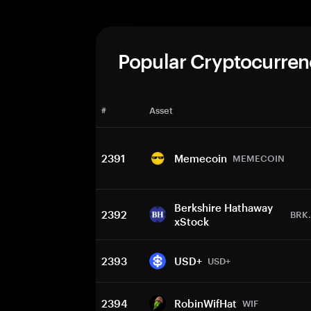
Popular Cryptocurren
#
Asset
2391
Memecoin
MEMECOIN
Berkshire Hathaway
2392
BRK
xStock
2393
USD+
USD+
2394
RobinWifHat
WIF