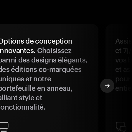
Options de conception
Assis
innovantes.
Choisissez
et 7j
parmi des designs élégants,
vos b
des éditions co-marquées
et as
uniques et notre
pour 
portefeuille en anneau,
entie
alliant style et
fonctionnalité.