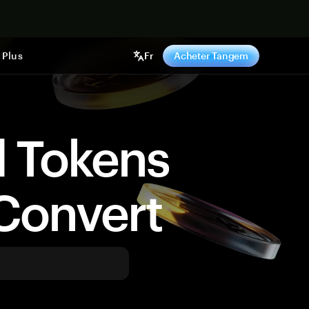
ntenant
Plus
Fr
Acheter Tangem
d Tokens
Convert