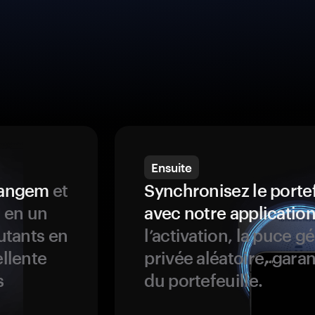
Ensuite
 Tangem
et
Synchronisez le porte
s en un
avec notre application
butants en
l’activation, la puce g
ellente
privée aléatoire, garan
s
du portefeuille.