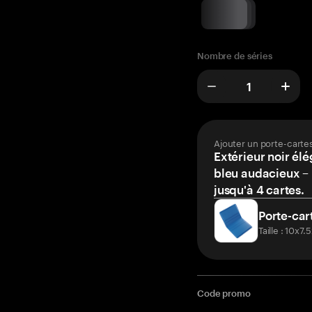
Nombre de séries
Ajouter un porte-carte
Extérieur noir élé
bleu audacieux – 
jusqu'à 4 cartes.
Porte-car
Taille : 10x7
Code promo