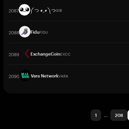
Trade Pairs
BETA
/
PKR
BETA
/
BTC
BETA
/
ETH
BETA
/
USDT
BET
2087
GIB
༼ つ ◕_◕ ༽つ
Trade Pairs
GIB
/
BTC
GIB
/
ETH
GIB
/
USDT
GIB
/
BNB
GIB
/
XRP
2088
FIDU
Fidu
Trade Pairs
FIDU
/
BTC
FIDU
/
ETH
FIDU
/
USDT
FIDU
/
BNB
FIDU
2089
EXCC
ExchangeCoin
Trade Pairs
EXCC
/
BTC
EXCC
/
ETH
EXCC
/
USDT
EXCC
/
BNB
E
2090
VARA
Vara Network
Trade Pairs
VARA
/
BTC
VARA
/
ETH
VARA
/
USDT
VARA
/
BNB
V
1
…
208