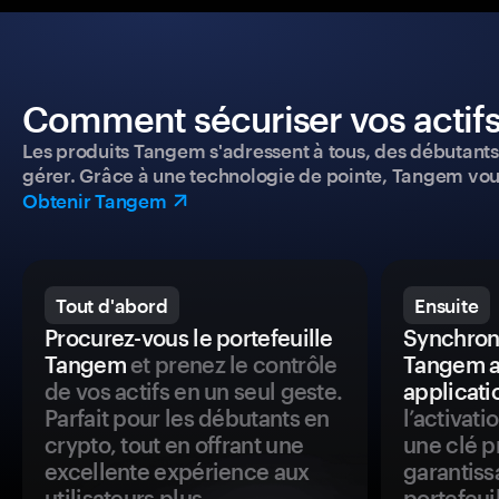
Comment sécuriser vos actifs
Les produits Tangem s'adressent à tous, des débutants a
gérer. Grâce à une technologie de pointe, Tangem vou
Obtenir Tangem
Tout d'abord
Ensuite
Procurez-vous le portefeuille
Synchroni
Tangem
et prenez le contrôle
Tangem a
de vos actifs en un seul geste.
applicati
Parfait pour les débutants en
l’activat
crypto, tout en offrant une
une clé p
excellente expérience aux
garantiss
utilisateurs plus
portefeuil