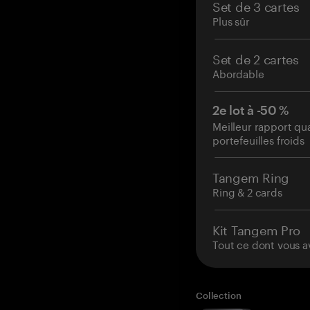
Set de 3 cartes
Plus sûr
Set de 2 cartes
Abordable
2e lot à -50 %
Meilleur rapport qu
portefeuilles froids
Tangem Ring
Ring & 2 cards
Kit Tangem Pro
Tout ce dont vous a
Collection