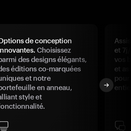
Options de conception
Assis
innovantes.
Choisissez
et 7j
parmi des designs élégants,
vos b
des éditions co-marquées
et as
uniques et notre
pour 
portefeuille en anneau,
entie
alliant style et
fonctionnalité.