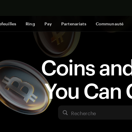
Acheter mai
efeuilles
Ring
Pay
Partenariats
Communauté
Coins an
You Can 
Recherche