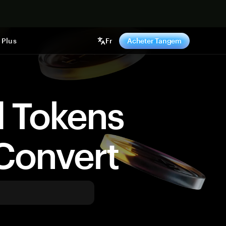
ntenant
Plus
Fr
Acheter Tangem
d Tokens
Convert