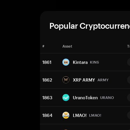
Popular Cryptocurren
#
Asset
T
1861
Kintara
KINS
1862
XRP ARMY
ARMY
1863
UranoToken
URANO
1864
LMAO!
LMAO!