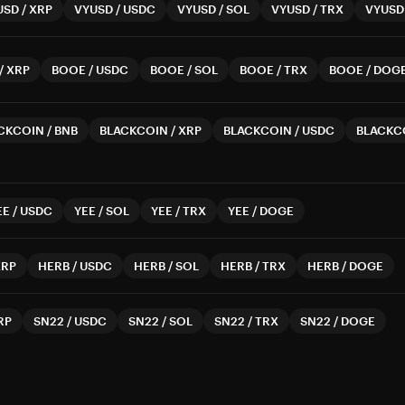
USD
/
XRP
VYUSD
/
USDC
VYUSD
/
SOL
VYUSD
/
TRX
VYUSD
/
XRP
BOOE
/
USDC
BOOE
/
SOL
BOOE
/
TRX
BOOE
/
DOG
CKCOIN
/
BNB
BLACKCOIN
/
XRP
BLACKCOIN
/
USDC
BLACKC
EE
/
USDC
YEE
/
SOL
YEE
/
TRX
YEE
/
DOGE
XRP
HERB
/
USDC
HERB
/
SOL
HERB
/
TRX
HERB
/
DOGE
RP
SN22
/
USDC
SN22
/
SOL
SN22
/
TRX
SN22
/
DOGE