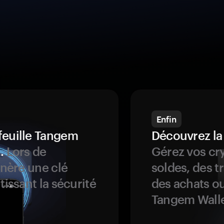
Enfin
feuille Tangem
Découvrez la
.
Lors de
Gérez vos cry
énère une clé
soldes, des t
tissant la sécurité
des achats ou
Tangem Walle