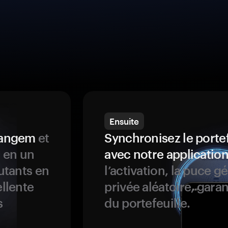
Ensuite
 Tangem
et
Synchronisez le porte
s en un
avec notre application
butants en
l’activation, la puce g
ellente
privée aléatoire, garan
s
du portefeuille.