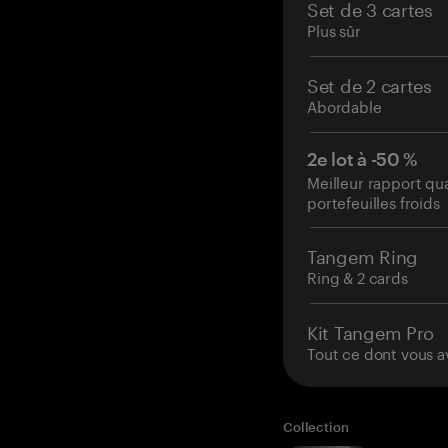
Set de 3 cartes
Plus sûr
Set de 2 cartes
Abordable
2e lot à -50 %
Meilleur rapport qu
portefeuilles froids
Tangem Ring
Ring & 2 cards
Kit Tangem Pro
Tout ce dont vous a
Collection