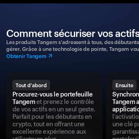
Comment sécuriser vos actifs
Les produits Tangem s'adressent à tous, des débutants a
gérer. Grâce à une technologie de pointe, Tangem vou
Obtenir Tangem
Tout d'abord
Ensuite
Procurez-vous le portefeuille
Synchroni
Tangem
et prenez le contrôle
Tangem a
de vos actifs en un seul geste.
applicati
Parfait pour les débutants en
l’activat
crypto, tout en offrant une
une clé p
excellente expérience aux
garantiss
utilisateurs plus
portefeuil