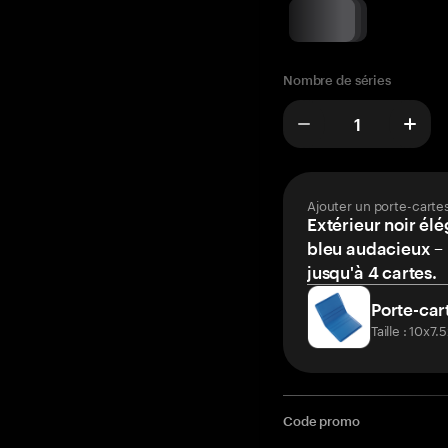
Nombre de séries
Ajouter un porte-carte
Extérieur noir élé
bleu audacieux – 
jusqu'à 4 cartes.
Porte-car
Taille : 10x7
Code promo