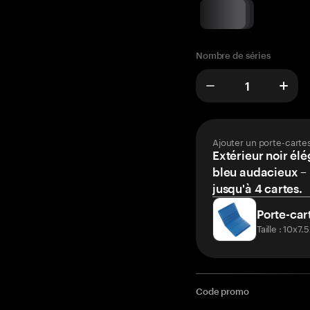
Nombre de séries
Ajouter un porte-carte
Extérieur noir élé
bleu audacieux – 
jusqu'à 4 cartes.
Porte-car
Taille : 10x7
Code promo