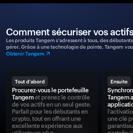
Comment sécuriser vos actifs
Les produits Tangem s'adressent à tous, des débutants a
gérer. Grâce à une technologie de pointe, Tangem vou
Obtenir Tangem
Tout d'abord
Ensuite
Procurez-vous le portefeuille
Synchroni
Tangem
et prenez le contrôle
Tangem a
de vos actifs en un seul geste.
applicati
Parfait pour les débutants en
l’activat
crypto, tout en offrant une
une clé p
excellente expérience aux
garantiss
utilisateurs plus
portefeuil