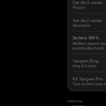
Set de 3 cartes
Plus sûr
Set de 2 cartes
Abordable
2e lot à -50 %
Meilleur rapport qu
portefeuilles froids
Tangem Ring
Ring & 2 cards
Kit Tangem Pro
Tout ce dont vous a
Collection