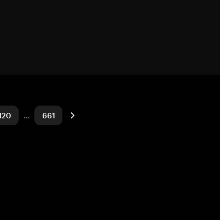
120
…
661