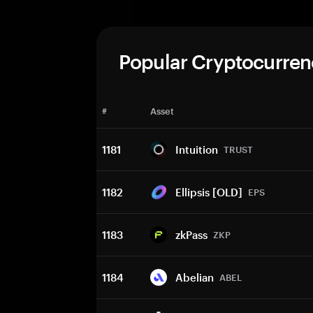
Popular Cryptocurren
#
Asset
1181
Intuition
TRUST
1182
Ellipsis [OLD]
EPS
1183
zkPass
ZKP
1184
Abelian
ABEL