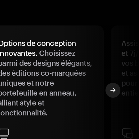
Options de conception
Assis
innovantes.
Choisissez
et 7j
parmi des designs élégants,
vos b
des éditions co-marquées
et as
uniques et notre
pour 
portefeuille en anneau,
entie
alliant style et
fonctionnalité.