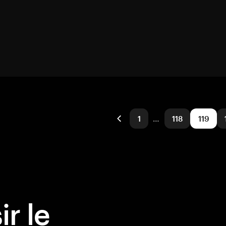
1
…
118
119
r le