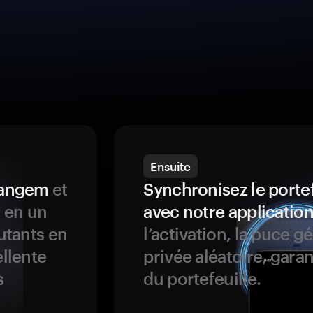
Ensuite
 Tangem
et
Synchronisez le porte
s en un
avec notre application
butants en
l’activation, la puce g
ellente
privée aléatoire, garan
s
du portefeuille.