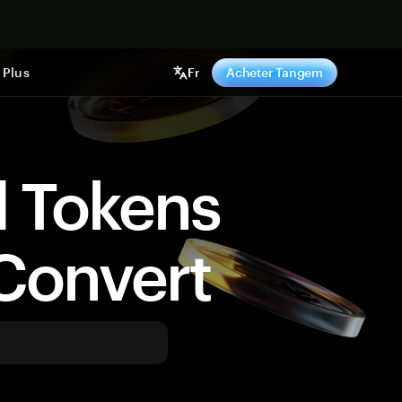
ntenant
Plus
Fr
Acheter Tangem
d Tokens
Convert