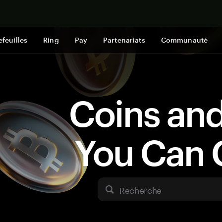
Acheter mai
efeuilles
Ring
Pay
Partenariats
Communauté
Coins an
You Can 
Recherche