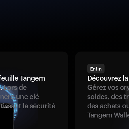
Enfin
feuille Tangem
Découvrez la
.
Lors de
Gérez vos cry
énère une clé
soldes, des t
tissant la sécurité
des achats ou
Tangem Walle