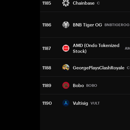
1185
Chainbase
C
1186
BNB Tiger OG
BNBTIGEROG
AMD (Ondo Tokenized
1187
A
Stock)
1188
GeorgePlaysClashRoyale
C
1189
Bobo
BOBO
1190
Vultisig
VULT