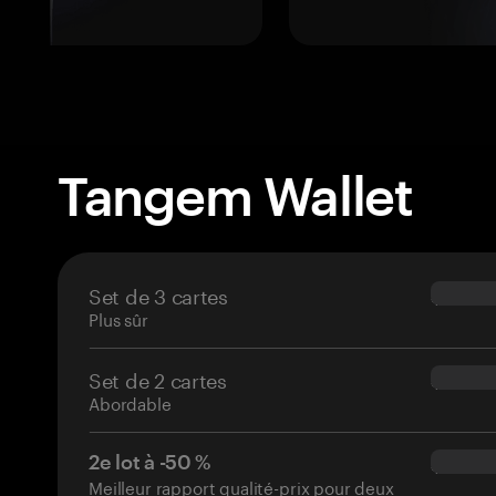
Tangem Wallet
Set de 3 cartes
$69.90
Plus sûr
Set de 2 cartes
$54.90
Abordable
2e lot à -50 %
$34.95
Meilleur rapport qualité-prix pour deux