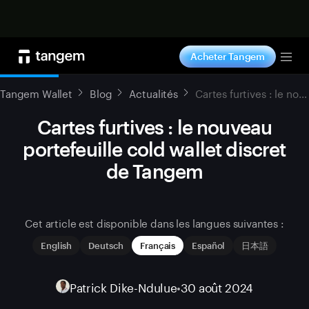
Acheter maintenant
Acheter Tangem
Tog
Tangem Wallet
Blog
Actualités
Cartes furtives : le nouveau portefeuille cold wallet discret de Tangem
Cartes furtives : le nouveau
portefeuille cold wallet discret
de Tangem
Cet article est disponible dans les langues suivantes :
English
Deutsch
Français
Español
日本語
Patrick Dike-Ndulue
•
30 août 2024