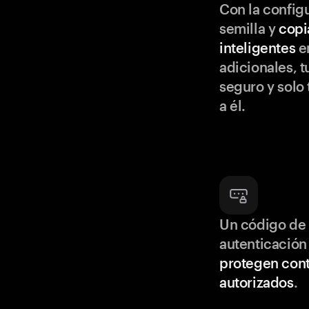
Con la configu
semilla y
copi
inteligentes
en
adicionales, t
seguro y solo
a él.
Un código de 
autenticación
protegen cont
autorizados
.