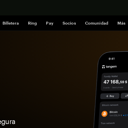
Comprar a
Billetera
Ring
Pay
Socios
Comunidad
Más
egura