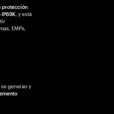
n
protección
o IP69K
, y está
tir
emas, EMPs,
 se generan y
lemento