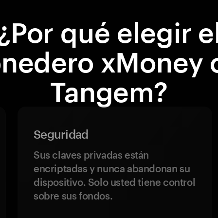
¿Por qué elegir e
nedero xMoney 
Tangem?
Seguridad
Sus claves privadas están
encriptadas y nunca abandonan su
dispositivo. Solo usted tiene control
sobre sus fondos.