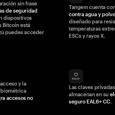
ración sin frase
Tangem cuenta co
as de seguridad
contra agua y polv
 dispositivos
diseñado para resis
u Bitcoin está
temperaturas extr
 tú puedes acceder
ESCs y rayos X.
acceso y la
Las claves privadas
 biométrica
almacenan en su
e
ra accesos no
seguro EAL6+ CC
.