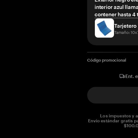
interior azul llam
contener hasta 4 t
Tarjetero
Tamaño: 10x
Código promocional
Ent. 
Los impuestos y a
Envío estándar gratis p
$100.0