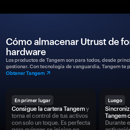
Cómo almacenar Utrust de fo
hardware
Los productos de Tangem son para todos, desde princip
gestionar. Con tecnología de vanguardia, Tangem te pe
Obtener Tangem
En primer lugar
Luego
Consigue la cartera Tangem
y
Sincroniza
toma el control de tus activos
Tangem c
con solo un toque. Es perfecta
Durante e
para quienes se inician en
activació