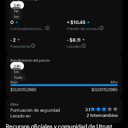
24h
1w
1m
0
+ $10.45
Compradores experimentados
Presión de compra
- 2
- $8.11
Poseedores
Liquidez
Rendimiento del precio
24h
1m
Todo
Bajo
Alto
$0,00152985
$0,00152985
Otro
Puntuación de seguridad
3.1
Listado en
2
Intercambios
Recursos oficiales y comunidad de Utrust