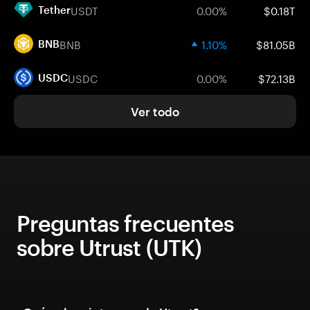
USDT
0.00%
$0.18T
Tether
BNB
1.10%
$81.05B
BNB
USDC
0.00%
$72.13B
USDC
Ver todo
Preguntas frecuentes
sobre Utrust (UTK)