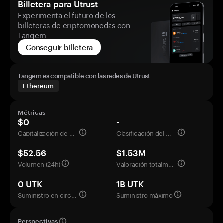
Billetera para Utrust
Experimenta el futuro de los
billeteras de criptomonedas con
Tangem
Conseguir billetera
Tangem es compatible con las redes de Utrust
Ethereum
Métricas
$0
-
Capitalización de mercado
Clasificación del mercado
$52.56
$1.53M
Volumen (24h)
Valoración totalmente diluida
0 UTK
1B UTK
Suministro en circulación
Suministro máximo
Perspectivas