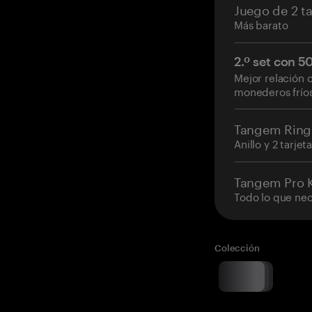
Juego de 2 ta
Más barato
2.º set con 
Mejor relación 
monederos frío
Tangem Ring
Anillo y 2 tarjet
Tangem Pro K
Todo lo que nec
Colección