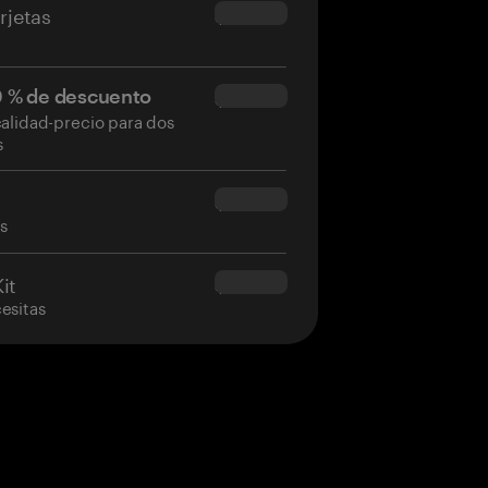
rjetas
$54.90
50 % de descuento
$34.95
calidad-precio para dos
s
$160.00
as
it
$180.00
esitas