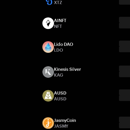
XTZ
AINFT
NFT
Lido DAO
LDO
Kinesis Silver
KAG
AUSD
AUSD
JasmyCoin
JASMY