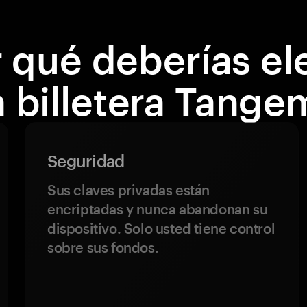
 qué deberías el
a billetera Tange
Seguridad
Sus claves privadas están
encriptadas y nunca abandonan su
dispositivo. Solo usted tiene control
sobre sus fondos.