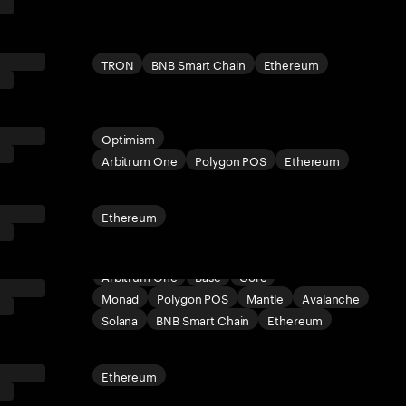
TRON
BNB Smart Chain
Ethereum
Optimism
Arbitrum One
Polygon POS
Ethereum
Ethereum
Arbitrum One
Base
Core
Monad
Polygon POS
Mantle
Avalanche
Solana
BNB Smart Chain
Ethereum
Ethereum