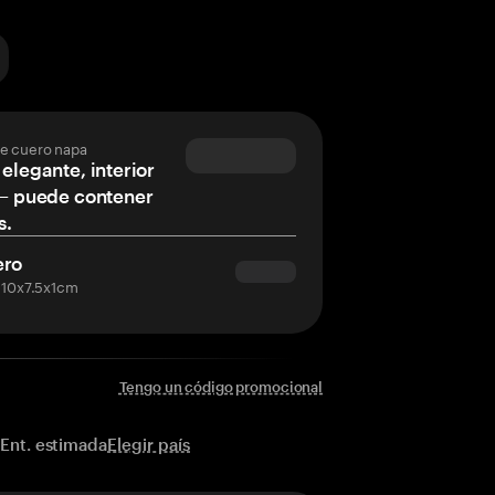
de cuero napa
 elegante, interior
 – puede contener
s.
ero
 10x7.5x1cm
Tengo un código promocional
Elegir país
Ent. estimada