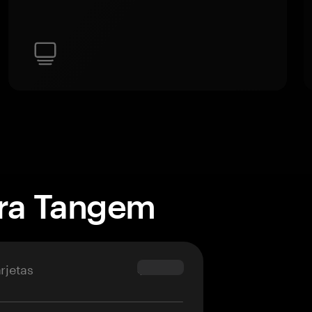
era Tangem
rjetas
$69.90