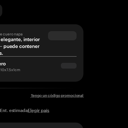
de cuero napa
 elegante, interior
 – puede contener
s.
ero
 10x7.5x1cm
Tengo un código promocional
Elegir país
Ent. estimada