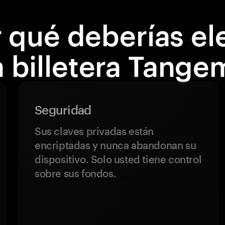
 qué deberías el
a billetera Tange
Seguridad
Sus claves privadas están
encriptadas y nunca abandonan su
dispositivo. Solo usted tiene control
sobre sus fondos.