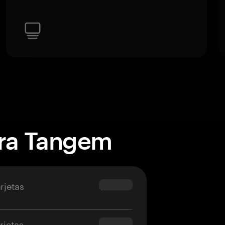
era Tangem
rjetas
$69.90
rjetas
$54.90