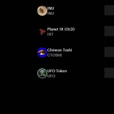
INU
INU
Planet IX (OLD)
IXT
Chinese Toshi
CTOSHI
UFO Token
UFO