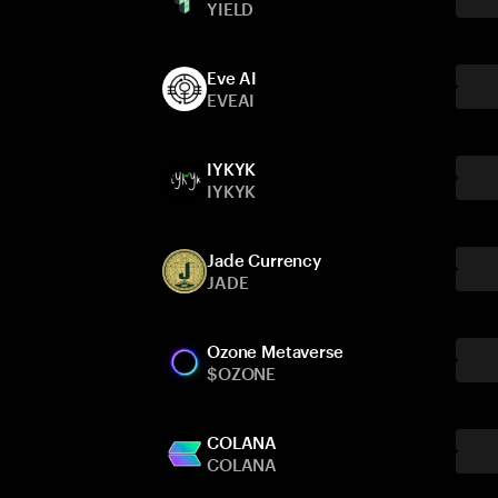
YIELD
Eve AI
EVEAI
IYKYK
IYKYK
Jade Currency
JADE
Ozone Metaverse
$OZONE
COLANA
COLANA