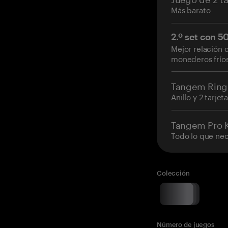
Más barato
2.º set con 
Mejor relación 
monederos frío
Tangem Ring
Anillo y 2 tarjet
Tangem Pro K
Todo lo que nec
Colección
Número de juegos