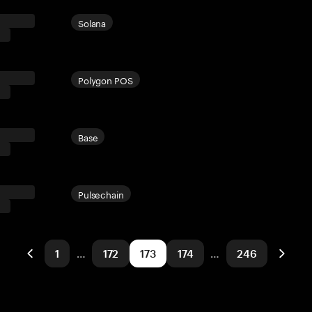
Solana
Polygon POS
Base
Pulsechain
1
…
172
173
174
…
246