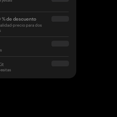
50 % de descuento
$34.95
calidad-precio para dos
s
$160.00
as
it
$180.00
esitas