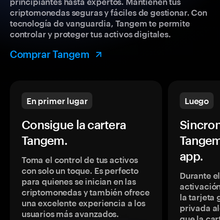
principiantes hasta expertos. Mantienen tus
criptomonedas seguras y fáciles de gestionar. Con
tecnología de vanguardia, Tangem te permite
controlar y proteger tus activos digitales.
Comprar Tangem
En primer lugar
Luego
Consigue la cartera
Sincron
Tangem.
Tangem
app.
Toma el control de tus activos
con solo un toque. Es perfecto
Durante e
para quienes se inician en las
activación
criptomonedas y también ofrece
la tarjeta
una excelente experiencia a los
privada a
usuarios más avanzados.
que la car