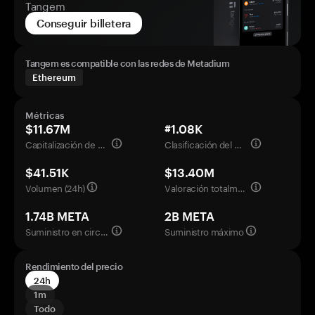
Tangem
Conseguir billetera
Tangem es compatible con las redes de Metadium
Ethereum
Métricas
$11.67M
#1.08K
Capitalización de mercado
Clasificación del mercado
$41.51K
$13.40M
Volumen (24h)
Valoración totalmente diluida
1.74B META
2B META
Suministro en circulación
Suministro máximo
Rendimiento del precio
24h
1m
Todo