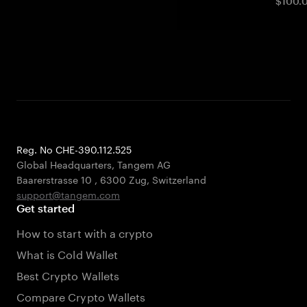
$100.0
Reg. No CHE-390.112.525
Global Headquarters, Tangem AG
Baarerstrasse 10
,
6300 Zug
,
Switzerland
support@tangem.com
Get started
How to start with a crypto
What is Cold Wallet
Best Crypto Wallets
Compare Crypto Wallets