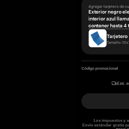
Agregar tarjetero de c
Exterior negro el
interior azul llam
contener hasta 4 t
Tarjetero
Tamaño: 10x
Código promocional
Ent. 
Los impuestos y a
Envío estándar gratis p