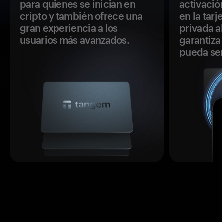
para quienes se inician en
activació
cripto y también ofrece una
en la tar
gran experiencia a los
privada a
usuarios más avanzados.
garantiza 
pueda se