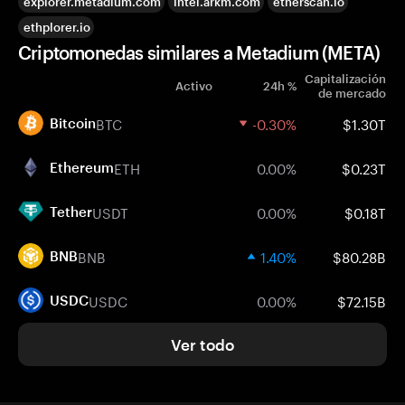
explorer.metadium.com
intel.arkm.com
etherscan.io
ethplorer.io
Criptomonedas similares a Metadium (META)
Capitalización
Activo
24h %
de mercado
BTC
-0.30%
$1.30T
Bitcoin
ETH
0.00%
$0.23T
Ethereum
USDT
0.00%
$0.18T
Tether
BNB
1.40%
$80.28B
BNB
USDC
0.00%
$72.15B
USDC
Ver todo