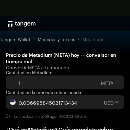
Tangem Wallet
Monedas y Tokens
Metadium
Precio de Metadium (META) hoy — conversor en
tiempo real
Convertir META a tu moneda
Cantidad en Metadium
META
Cantidad en la moneda seleccionada
USD
Última actualización el 09 ago., 2026 08:39 a. m.
¿Qué es Metadium? Guía completa sobre