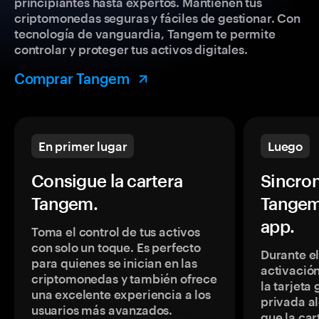
principiantes hasta expertos. Mantienen tus
criptomonedas seguras y fáciles de gestionar. Con
tecnología de vanguardia, Tangem te permite
controlar y proteger tus activos digitales.
Comprar Tangem
En primer lugar
Luego
Consigue la cartera
Sincron
Tangem.
Tangem
app.
Toma el control de tus activos
con solo un toque. Es perfecto
Durante e
para quienes se inician en las
activación
criptomonedas y también ofrece
la tarjeta
una excelente experiencia a los
privada a
usuarios más avanzados.
que la car