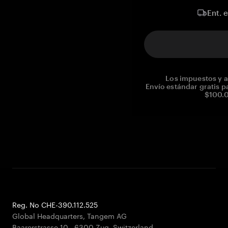
Ent. 
Los impuestos y a
Envío estándar gratis p
$100.0
Reg. No CHE-390.112.525
Global Headquarters, Tangem AG
Baarerstrasse 10
,
6300 Zug
,
Switzerland