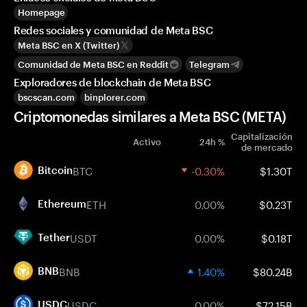
Homepage
Redes sociales y comunidad de Meta BSC
Meta BSC en X (Twitter)
Comunidad de Meta BSC en Reddit
Telegram
Exploradores de blockchain de Meta BSC
bscscan.com
binplorer.com
Criptomonedas similares a Meta BSC (META)
Capitalización
Activo
24h %
de mercado
BTC
-0.30%
$1.30T
Bitcoin
ETH
0.00%
$0.23T
Ethereum
USDT
0.00%
$0.18T
Tether
BNB
1.40%
$80.24B
BNB
USDC
0.00%
$72.15B
USDC