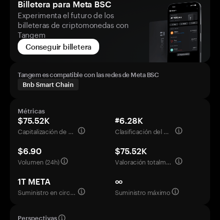
Billetera para Meta BSC
Experimenta el futuro de los
billeteras de criptomonedas con
Tangem
Conseguir billetera
Tangem es compatible con las redes de Meta BSC
Bnb Smart Chain
Métricas
$75.52K
#6.28K
Capitalización de mercado
Clasificación del mercado
$6.90
$75.52K
Volumen (24h)
Valoración totalmente diluida
1T META
∞
Suministro en circulación
Suministro máximo
Perspectivas