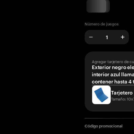
Número de juegos
Agregar tarjetero de c
Exterior negro el
interior azul llam
contener hasta 4 t
Tarjetero
Tamaño: 10x
Código promocional