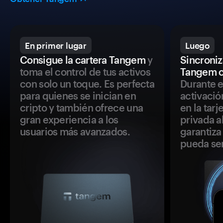
En primer lugar
Luego
Consigue la cartera Tangem
y
Sincroniza
toma el control de tus activos
Tangem c
con solo un toque. Es perfecta
Durante e
para quienes se inician en
activació
cripto y también ofrece una
en la tar
gran experiencia a los
privada a
usuarios más avanzados.
garantiza 
pueda se