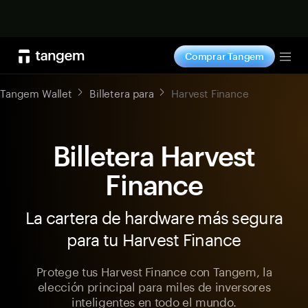
Comprar ahora
Comprar Tangem
Tog
Tangem Wallet
Billetera para
Harvest Finance
Billetera Harvest
Finance
La cartera de hardware más segura
para tu Harvest Finance
Protege tus Harvest Finance con Tangem, la
elección principal para miles de inversores
inteligentes en todo el mundo.