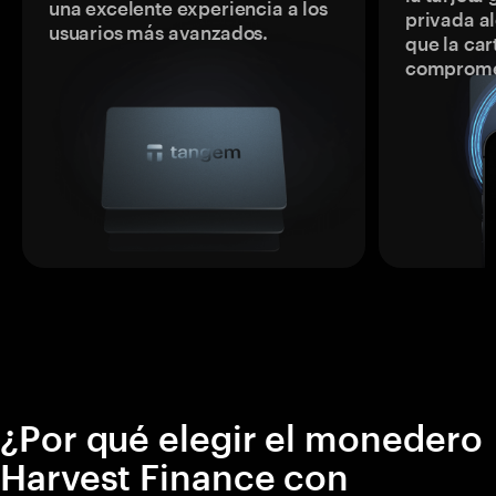
una excelente experiencia a los
privada a
usuarios más avanzados.
que la car
comprome
¿Por qué elegir el monedero
Harvest Finance con