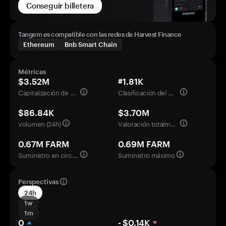
Conseguir billetera
Tangem es compatible con las redes de Harvest Finance
Ethereum
Bnb Smart Chain
Métricas
$3.52M
#1.81K
Capitalización de mercado
Clasificación del mercado
$86.84K
$3.70M
Volumen (24h)
Valoración totalmente diluida
0.67M FARM
0.69M FARM
Suministro en circulación
Suministro máximo
Perspectivas
24h
1w
1m
0
- $0.14K