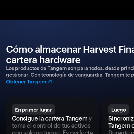
Cómo almacenar Harvest Fin
cartera hardware
Los productos de Tangem son para todos, desde princip
gestionar. Con tecnología de vanguardia, Tangem te pe
Obtener Tangem
En primer lugar
Luego
Consigue la cartera Tangem
y
Sincroniza
toma el control de tus activos
Tangem c
con solo un toque. Es perfecta
Durante e