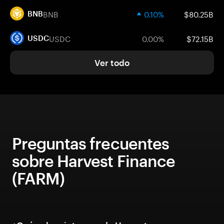
BNB
0.10%
$80.25B
BNB
USDC
0.00%
$72.15B
USDC
Ver todo
Preguntas frecuentes
sobre Harvest Finance
(FARM)