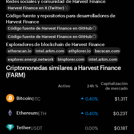
Redes sociales y comunidad de Harvest Finance
Harvest Finance en X (Twitter)
Código fuente y repositorios para desarrolladores de
Harvest Finance
Código fuente de Harvest Finance en GitHub
Código fuente de Harvest Finance en GitHub
Exploradores de blockchain de Harvest Finance
etherscan.io
intel.arkm.com
ethplorer.io
bscscan.com
explorer.energi.network
binplorer.com
intel.arkm.com
Criptomonedas similares a Harvest Finance
(FARM)
Capitalización
Activo
24h %
de mercado
BTC
0.40%
$1.31T
Bitcoin
ETH
0.40%
$0.23T
Ethereum
USDT
0.00%
$0.18T
Tether