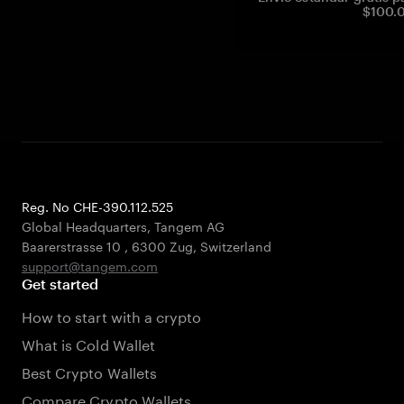
$100.0
Reg. No CHE-390.112.525
Global Headquarters, Tangem AG
Baarerstrasse 10
,
6300 Zug
,
Switzerland
support@tangem.com
Get started
How to start with a crypto
What is Cold Wallet
Best Crypto Wallets
Compare Crypto Wallets