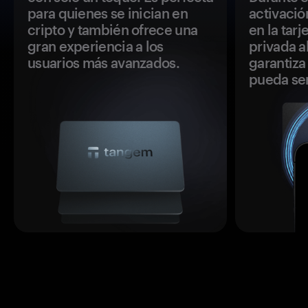
para quienes se inician en
activació
cripto y también ofrece una
en la tar
gran experiencia a los
privada a
usuarios más avanzados.
garantiza 
pueda se