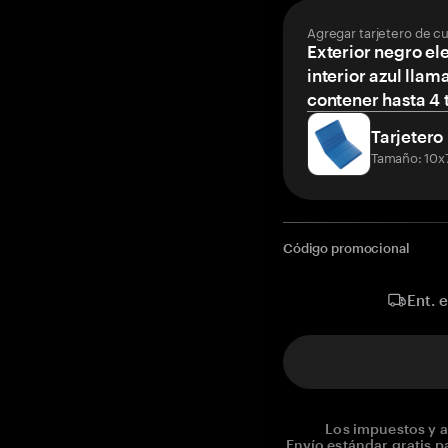
Agregar tarjetero de c
Exterior negro el
interior azul llam
contener hasta 4 t
Tarjetero
Tamaño: 10x
Código promocional
Ent. 
Los impuestos y a
Envío estándar gratis p