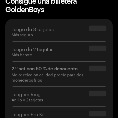
Consigue una billetera
GoldenBoys
Juego de 3 tarjetas
$69.90
Más seguro
Juego de 2 tarjetas
$54.90
Más barato
2.º set con 50 % de descuento
$34.95
Mejor relación calidad-precio para dos
monederos fríos
Tangem Ring
$160.00
Anillo y 2 tarjetas
Tangem Pro Kit
$180.00