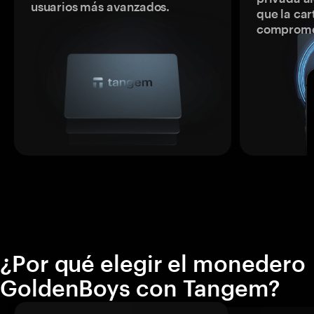
usuarios más avanzados.
que la car
comprome
¿Por qué elegir el monedero
GoldenBoys con Tangem?