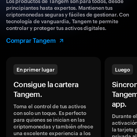
Los productos de Tangem son para todos, desde
principiantes hasta expertos. Mantienen tus
criptomonedas seguras y fáciles de gestionar. Con
tecnología de vanguardia, Tangem te permite
controlar y proteger tus activos digitales.
Comprar Tangem
En primer lugar
Luego
Consigue la cartera
Sincron
Tangem.
Tangem
app.
Toma el control de tus activos
con solo un toque. Es perfecto
Durante e
para quienes se inician en las
activación
criptomonedas y también ofrece
la tarjeta
una excelente experiencia a los
privada a