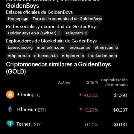
GoldenBoys
Enlaces oficiales de GoldenBoys
Homepage
Foro de la comunidad de GoldenBoys
Redes sociales y comunidad de GoldenBoys
GoldenBoys en X (Twitter)
Telegram
Exploradores de blockchain de GoldenBoys
basescan.org
intel.arkm.com
arbiscan.io
etherscan.io
ethplorer.io
etherscan.io
ethplorer.io
intel.arkm.com
Criptomonedas similares a GoldenBoys
(GOLD)
Capitalización
Activo
24h %
de mercado
BTC
-0.30%
$1.29T
Bitcoin
ETH
-0.20%
$0.23T
Ethereum
USDT
0.00%
$0.18T
Tether