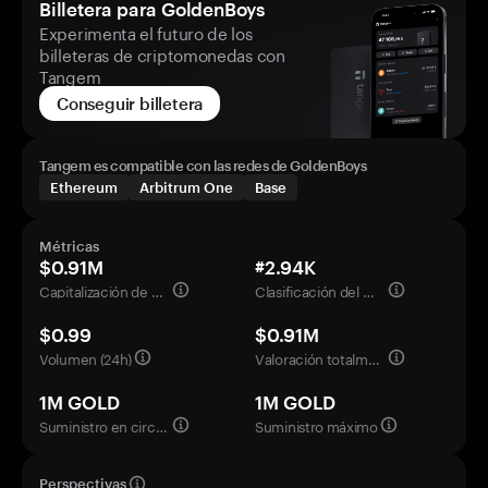
Billetera para GoldenBoys
Experimenta el futuro de los
billeteras de criptomonedas con
Tangem
Conseguir billetera
Tangem es compatible con las redes de GoldenBoys
Ethereum
Arbitrum One
Base
Métricas
$0.91M
#2.94K
Capitalización de mercado
Clasificación del mercado
$0.99
$0.91M
Volumen (24h)
Valoración totalmente diluida
1M GOLD
1M GOLD
Suministro en circulación
Suministro máximo
Perspectivas