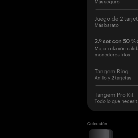
Más seguro
Juego de 2 tarje
Más barato
2.º set con 50 %
Mejor relación cali
monederos fríos
Tangem Ring
Anillo y 2 tarjetas
Tangem Pro Kit
Todo lo que necesit
Colección