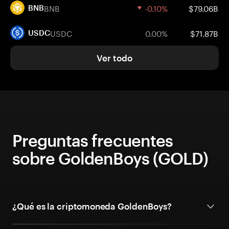
BNB
-0.10%
$79.06B
BNB
USDC
0.00%
$71.87B
USDC
Ver todo
Preguntas frecuentes
sobre GoldenBoys (GOLD)
¿Qué es la criptomoneda GoldenBoys?