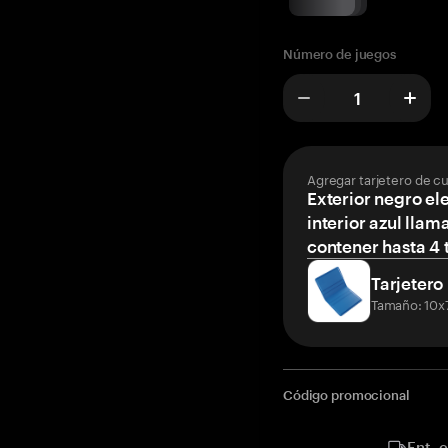
Número de juegos
Agregar tarjetero de c
Exterior negro el
interior azul llam
contener hasta 4 t
Tarjetero
Tamaño: 10x
Código promocional
Ent. 