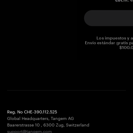
Los impuestos y a
Envío estándar gratis p
$100.0
Reg. No CHE-390.112.525
Global Headquarters, Tangem AG
Baarerstrasse 10
,
6300 Zug
,
Switzerland
support@tangem.com