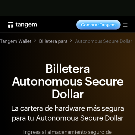
Comprar ahora
Comprar Tangem
Tog
Tangem Wallet
Billetera para
Autonomous Secure Dollar
Billetera
Autonomous Secure
Dollar
La cartera de hardware más segura
para tu Autonomous Secure Dollar
Ingresa al almacenamiento seguro de