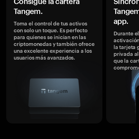
Consigue la cartera
Sincron
Tangem.
Tangem
app.
Toma el control de tus activos
con solo un toque. Es perfecto
Durante e
para quienes se inician en las
activación
criptomonedas y también ofrece
la tarjeta
una excelente experiencia a los
privada a
usuarios más avanzados.
que la car
comprome