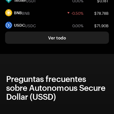
USDT
0.00%
$0.18T
Tether
BNB
-0.50%
$78.78B
BNB
USDC
0.00%
$71.90B
USDC
Ver todo
Preguntas frecuentes
sobre Autonomous Secure
Dollar (USSD)