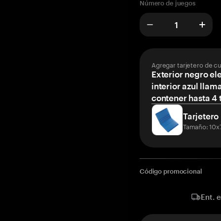
Número de juegos
Agregar tarjetero de c
Exterior negro el
interior azul llam
contener hasta 4 t
Tarjetero
Tamaño: 10x
Código promocional
Ent. 