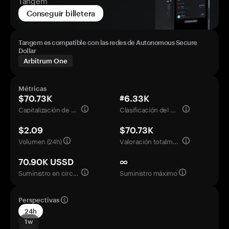
Tangem
Conseguir billetera
Tangem es compatible con las redes de Autonomous Secure
Dollar
Arbitrum One
Métricas
$70.73K
#6.33K
Capitalización de mercado
Clasificación del mercado
$2.09
$70.73K
Volumen (24h)
Valoración totalmente diluida
70.90K USSD
∞
Suministro en circulación
Suministro máximo
Perspectivas
24h
1w