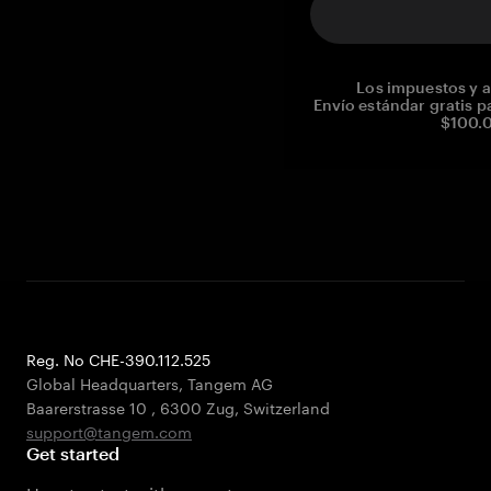
Los impuestos y a
Envío estándar gratis p
$100.0
Reg. No CHE-390.112.525
Global Headquarters, Tangem AG
Baarerstrasse 10
,
6300 Zug
,
Switzerland
support@tangem.com
Get started