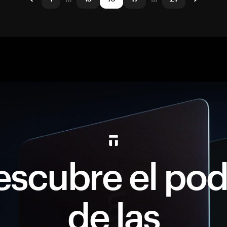
escubre el pod
de las