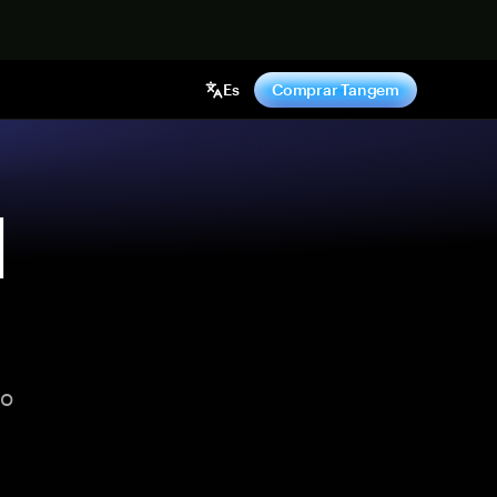
hora
Es
Comprar Tangem
l
ío