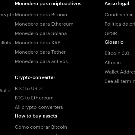
Monedero para criptoactivos
Aviso legal
 crypto
Monedero para Bitcoin
Condiciones 
Monedero para Ethereum
Política de p
Monedero para Solana
GPSR
llets
Monedero para XRP
Glosario
Monedero para Tether
Bitcoin 3.0
Monedero para activos
Altcoin
Wallet Addre
Crypto-converter
See all termi
BTC to USDT
allet
BTC to Ethereum
All crypto converters
How to buy assets
Cómo comprar Bitcoin