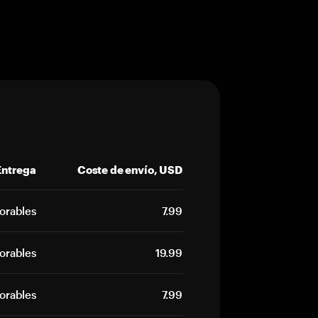
Entrega
Coste de envío, USD
borables
7.99
borables
19.99
borables
7.99