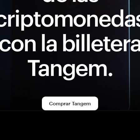
criptomoneda
con la billeter
Tangem.
Comprar Tangem