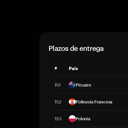
Plazos de entrega
#
País
151
Pitcairn
152
Polinesia Francesa
153
Polonia