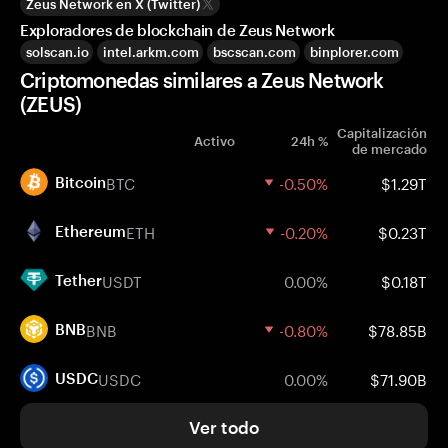
Zeus Network en X (Twitter)
Exploradores de blockchain de Zeus Network
solscan.io
intel.arkm.com
bscscan.com
binplorer.com
Criptomonedas similares a Zeus Network
(ZEUS)
Capitalización
Activo
24h %
de mercado
BTC
-0.50%
$1.29T
Bitcoin
ETH
-0.20%
$0.23T
Ethereum
USDT
0.00%
$0.18T
Tether
BNB
-0.80%
$78.85B
BNB
USDC
0.00%
$71.90B
USDC
Ver todo