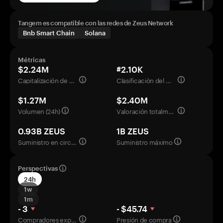
Tangem es compatible con las redes de Zeus Network
Bnb Smart Chain
Solana
Métricas
$2.24M
#2.10K
Capitalización de mercado
Clasificación del mercado
$1.27M
$2.40M
Volumen (24h)
Valoración totalmente diluida
0.93B ZEUS
1B ZEUS
Suministro en circulación
Suministro máximo
Perspectivas
24h
1w
1m
- 3
- $45.74
Compradores experimentados
Presión de compra