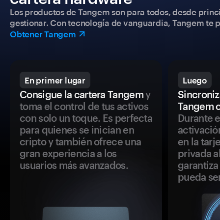
Los productos de Tangem son para todos, desde princip
gestionar. Con tecnología de vanguardia, Tangem te pe
Obtener Tangem
En primer lugar
Luego
Consigue la cartera Tangem
y
Sincroniza
toma el control de tus activos
Tangem c
con solo un toque. Es perfecta
Durante e
para quienes se inician en
activació
cripto y también ofrece una
en la tar
gran experiencia a los
privada a
usuarios más avanzados.
garantiza 
pueda se