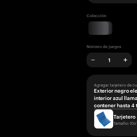
Colección
Número de juegos
Agregar tarjetero de c
Exterior negro el
interior azul llam
contener hasta 4 t
Tarjetero
Tamaño: 10x