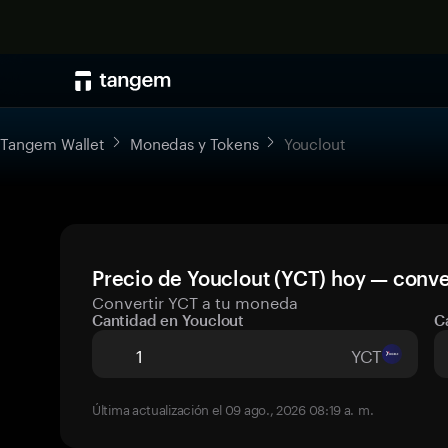
Tangem Wallet
Monedas y Tokens
Youclout
Precio de Youclout (YCT) hoy — conve
Convertir YCT a tu moneda
Cantidad en Youclout
C
YCT
Última actualización el 09 ago., 2026 08:19 a. m.