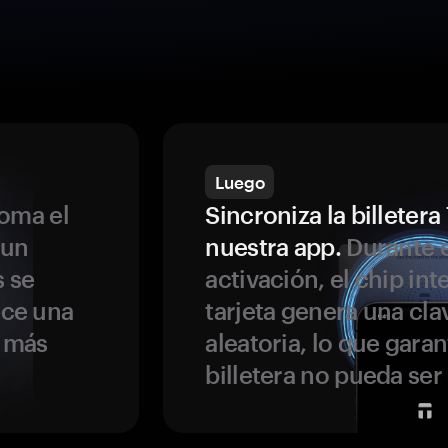
Luego
oma el
Sincroniza la billeter
 un
nuestra app.
Durante e
s se
activación, el chip int
ece una
tarjeta genera una cla
s más
aleatoria, lo que garan
billetera no pueda se