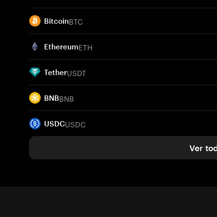
BTC
Bitcoin
ETH
Ethereum
USDT
Tether
BNB
BNB
USDC
USDC
Ver to