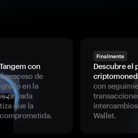
Finalmente
a Tangem con
Descubre el 
l proceso de
criptomoned
egrado en la
con seguimie
ve privada
transaccione
tiza que la
intercambios
r comprometida.
Wallet.