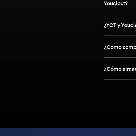
Youclout?
¿YCT y Youcl
¿Cómo compr
¿Cómo almac