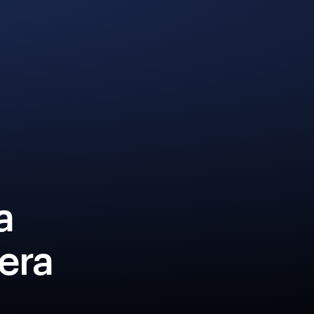
a
era