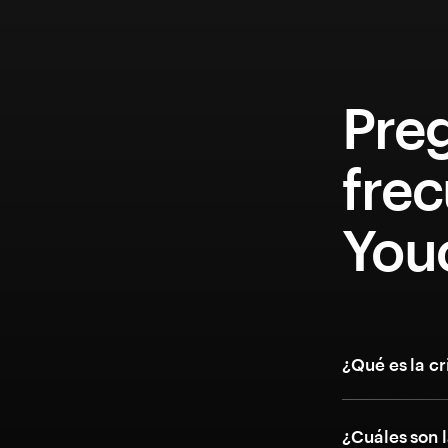
Pre
fre
Youc
¿Qué es la c
¿Cuáles son l