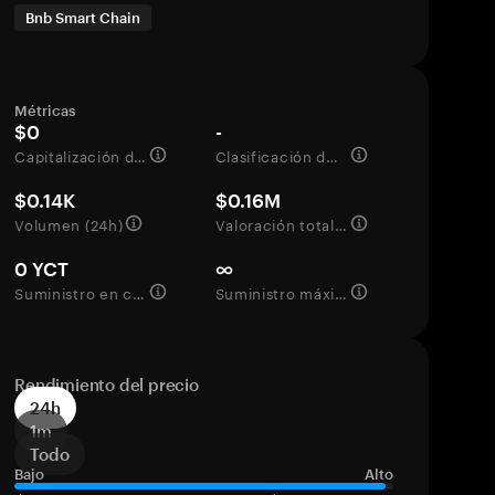
Bnb Smart Chain
Métricas
$0
-
Capitalización de mercado
Clasificación del mercado
$0.14K
$0.16M
Volumen (24h)
Valoración totalmente diluida
0 YCT
∞
Suministro en circulación
Suministro máximo
Rendimiento del precio
24h
1m
Todo
Bajo
Alto