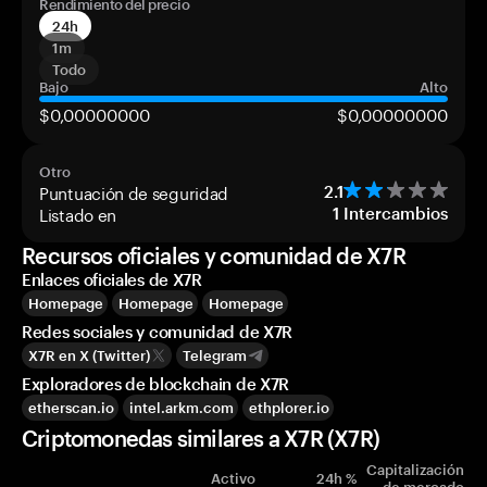
Rendimiento del precio
24h
1m
Todo
Bajo
Alto
$0,00000000
$0,00000000
Otro
Puntuación de seguridad
2.1
Listado en
1
Intercambios
Recursos oficiales y comunidad de X7R
Enlaces oficiales de X7R
Homepage
Homepage
Homepage
Redes sociales y comunidad de X7R
X7R en X (Twitter)
Telegram
Exploradores de blockchain de X7R
etherscan.io
intel.arkm.com
ethplorer.io
Criptomonedas similares a X7R (X7R)
Capitalización
Activo
24h %