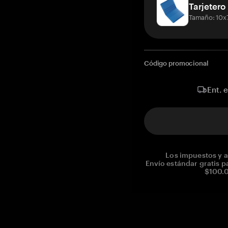
Tarjetero
Tamaño: 10x
Código promocional
Ent. 
Los impuestos y a
Envío estándar gratis p
$100.0