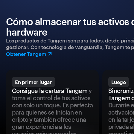
Cómo almacenar tus activos 
hardware
Los productos de Tangem son para todos, desde princip
gestionar. Con tecnología de vanguardia, Tangem te pe
Obtener Tangem
En primer lugar
Luego
Consigue la cartera Tangem
y
Sincroniza
toma el control de tus activos
Tangem c
con solo un toque. Es perfecta
Durante e
para quienes se inician en
activació
cripto y también ofrece una
en la tar
gran experiencia a los
privada a
usuarios más avanzados.
garantiza 