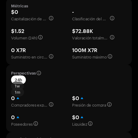
Métricas
$0
-
Capitalización de mercado
Clasificación del mercado
$1.52
$72.88K
Volumen (24h)
Valoración totalmente diluida
0 X7R
100M X7R
Suministro en circulación
Suministro máximo
Perspectivas
24h
1w
1m
0
$0
Compradores experimentados
Presión de compra
0
$0
Poseedores
Liquidez