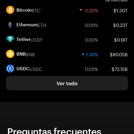
de mercado
BTC
-0.20%
$1.30T
Bitcoin
ETH
0.00%
$0.23T
Ethereum
USDT
0.00%
$0.18T
Tether
BNB
1.30%
$80.05B
BNB
USDC
0.00%
$72.15B
USDC
Ver todo
Preguntas frecuentes