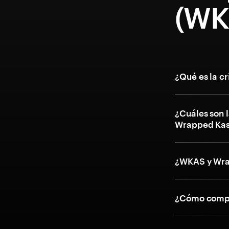
(WK
¿Qué es la 
¿Cuáles son l
Wrapped Ka
¿WKAS y Wra
¿Cómo compr