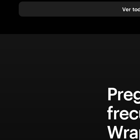
Ver to
Pre
fre
Wra