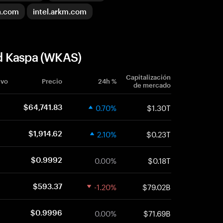
n.com
intel.arkm.com
d Kaspa (WKAS)
Capitalización
ivo
Precio
24h %
de mercado
0.70%
$1.30T
$64,741.83
2.10%
$0.23T
$1,914.62
0.00%
$0.18T
$0.9992
-1.20%
$79.02B
$593.37
0.00%
$71.69B
$0.9996