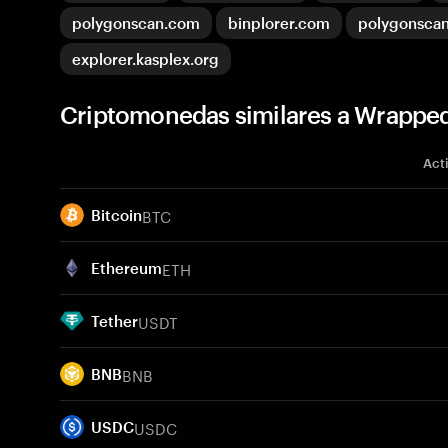
polygonscan.com
binplorer.com
polygonsca
explorer.kasplex.org
Criptomonedas similares a Wrappe
Act
BTC
Bitcoin
ETH
Ethereum
USDT
Tether
BNB
BNB
USDC
USDC