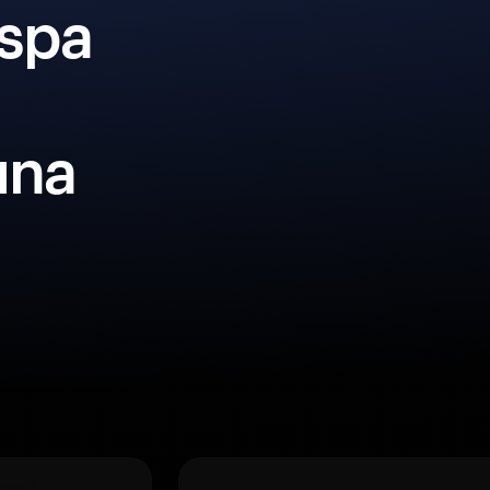
spa
una