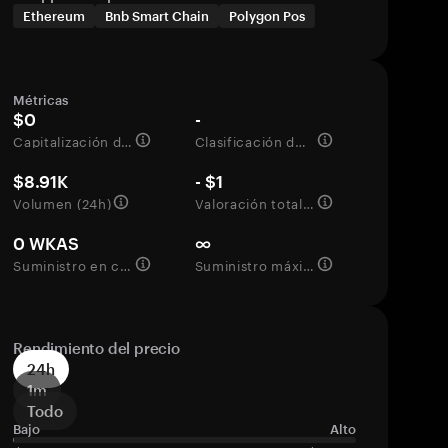
Ethereum
Bnb Smart Chain
Polygon Pos
Métricas
$0
-
Capitalización de mercado
Clasificación del mercado
$8.91K
- $1
Volumen (24h)
Valoración totalmente diluida
0 WKAS
∞
Suministro en circulación
Suministro máximo
Rendimiento del precio
24h
1m
Todo
Bajo
Alto