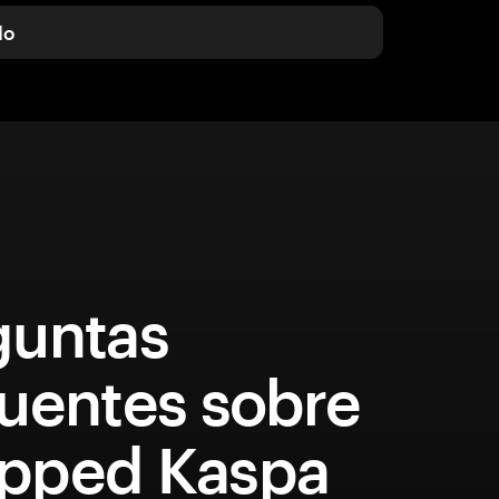
do
guntas
cuentes sobre
pped Kaspa