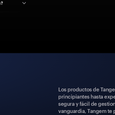
a?
Los productos de Tange
principiantes hasta expe
segura y fácil de gestio
vanguardia, Tangem te p