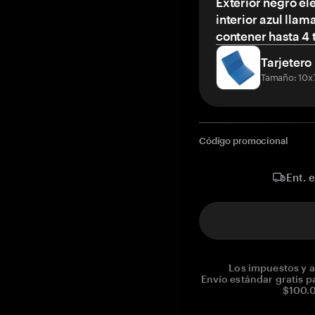
Exterior negro el
interior azul llam
contener hasta 4 t
Tarjetero
Tamaño: 10x
Código promocional
Ent. 
Los impuestos y a
Envío estándar gratis p
$100.0