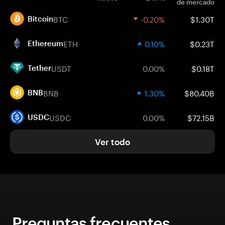
de mercado
BTC
-0.20%
$1.30T
Bitcoin
ETH
0.10%
$0.23T
Ethereum
USDT
0.00%
$0.18T
Tether
BNB
1.30%
$80.40B
BNB
USDC
0.00%
$72.15B
USDC
Ver todo
Preguntas frecuentes