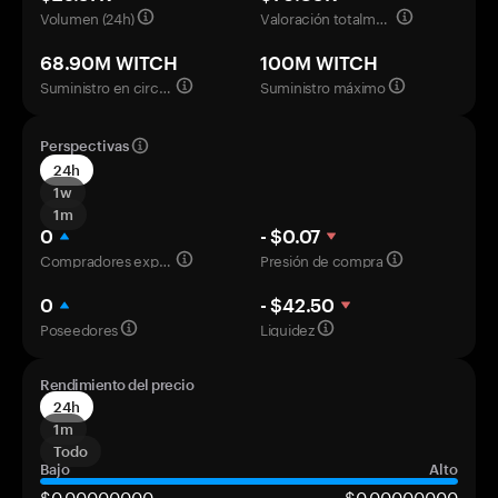
Volumen (24h)
Valoración totalmente diluida
68.90M WITCH
100M WITCH
Suministro en circulación
Suministro máximo
Perspectivas
24h
1w
1m
0
- $0.07
Compradores experimentados
Presión de compra
0
- $42.50
Poseedores
Liquidez
Rendimiento del precio
24h
1m
Todo
Bajo
Alto
$0,00000000
$0,00000000