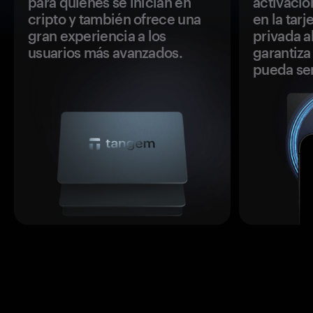
para quienes se inician en
activació
cripto y también ofrece una
en la tar
gran experiencia a los
privada a
usuarios más avanzados.
garantiza 
pueda se