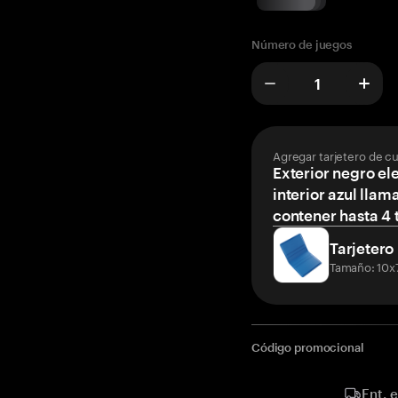
Número de juegos
Agregar tarjetero de c
Exterior negro el
interior azul llam
contener hasta 4 t
Tarjetero
Tamaño: 10x
Código promocional
Ent. 