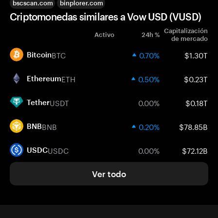
bscscan.com
binplorer.com
Criptomonedas similares a Vow USD (VUSD)
Capitalización
Activo
24h %
de mercado
BTC
0.70%
$1.30T
Bitcoin
ETH
0.50%
$0.23T
Ethereum
USDT
0.00%
$0.18T
Tether
BNB
0.20%
$78.85B
BNB
USDC
0.00%
$72.12B
USDC
Ver todo