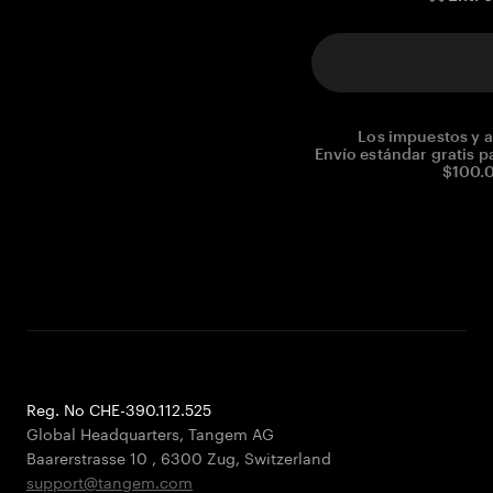
Los impuestos y a
Envío estándar gratis p
$100.0
Reg. No CHE-390.112.525
Global Headquarters, Tangem AG
Baarerstrasse 10
,
6300 Zug
,
Switzerland
support@tangem.com