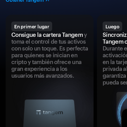
En primer lugar
Luego
Consigue la cartera Tangem
y
Sincroniza
toma el control de tus activos
Tangem c
con solo un toque. Es perfecta
Durante e
para quienes se inician en
activació
cripto y también ofrece una
en la tar
gran experiencia a los
privada a
usuarios más avanzados.
garantiza 
pueda se