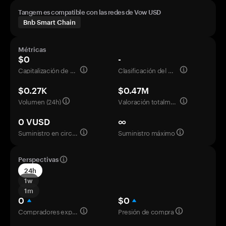
Tangem es compatible con las redes de Vow USD
Bnb Smart Chain
Métricas
$0
-
Capitalización de mercado
Clasificación del mercado
$0.27K
$0.47M
Volumen (24h)
Valoración totalmente diluida
0 VUSD
∞
Suministro en circulación
Suministro máximo
Perspectivas
24h
1w
1m
0
$0
Compradores experimentados
Presión de compra