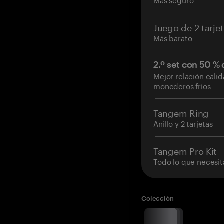
Juego de 2 tarje
Más barato
2.º set con 50 %
Mejor relación cali
monederos fríos
Tangem Ring
Anillo y 2 tarjetas
Tangem Pro Kit
Todo lo que necesit
Colección