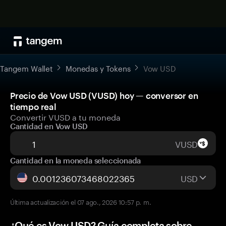
Tangem Wallet
Monedas y Tokens
Vow USD
Precio de Vow USD (VUSD) hoy — conversor en
tiempo real
Convertir VUSD a tu moneda
Cantidad en Vow USD
VUSD
Cantidad en la moneda seleccionada
USD
Última actualización el 07 ago., 2026 10:57 p. m.
¿Qué es Vow USD? Guía completa sobre