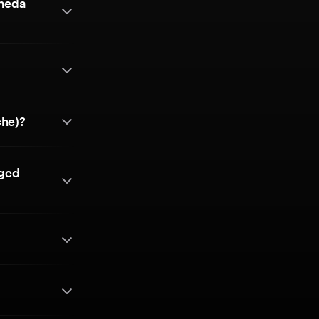
oneda
he)?
dged