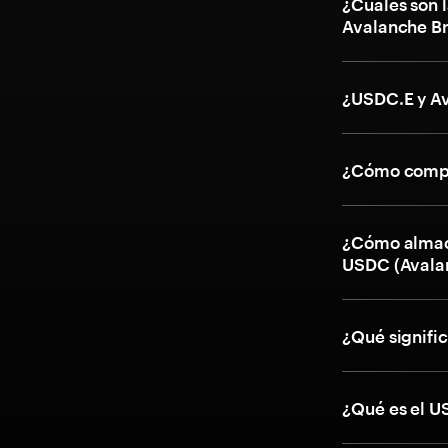
¿Cuáles son l
Avalanche B
¿USDC.E y A
¿Cómo compr
¿Cómo almac
USDC (Avala
¿Qué signifi
¿Qué es el 