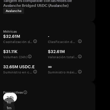
Tangem es compatible con las redes de
Avalanche Bridged USDC (Avalanche)
Avalanche
Métricas
$32.61M
-
Capitalización de mercado
Clasificación del mercado
$31.11K
$32.61M
Volumen (24h)
Valoración totalmente diluida
32.65M USDC.E
∞
Suministro en circulación
Suministro máximo
Perspectivas
24h
1w
1m