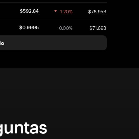
-1.20%
$78.95B
$592.84
0.00%
$71.69B
$0.9995
do
guntas