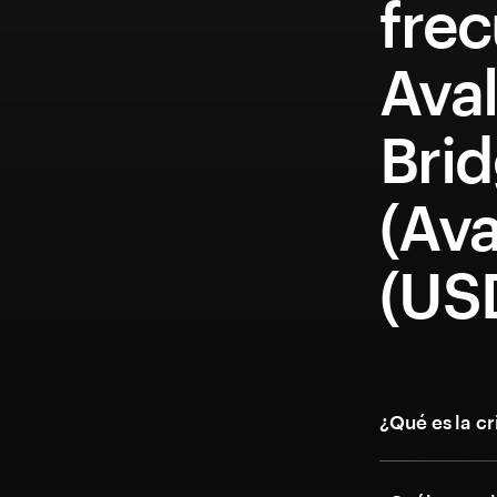
fre
Ava
Bri
(Av
(US
¿Qué es la 