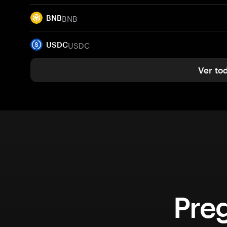
BNB
BNB
USDC
USDC
Ver to
Pre