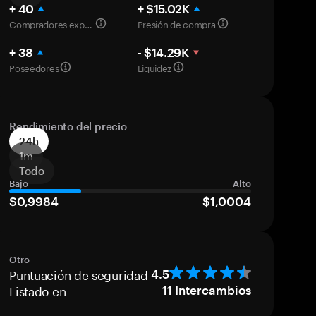
+ 40
+ $15.02K
Compradores experimentados
Presión de compra
+ 38
- $14.29K
Poseedores
Liquidez
Rendimiento del precio
24h
1m
Todo
Bajo
Alto
$0,9984
$1,0004
Otro
Puntuación de seguridad
4.5
Listado en
11
Intercambios