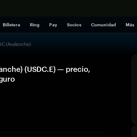
Comprar a
Billetera
Ring
Pay
Socios
Comunidad
Más
C (Avalanche)
anche) (USDC.E) — precio,
guro