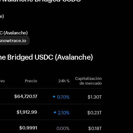
e)
C (Avalanche)
snowtrace.io
he Bridged USDC (Avalanche)
Capitalización
ivo
Precio
24h %
de mercado
0.70%
$1.30T
$64,720.17
2.10%
$0.23T
$1,912.99
0.00%
$0.18T
$0.9991