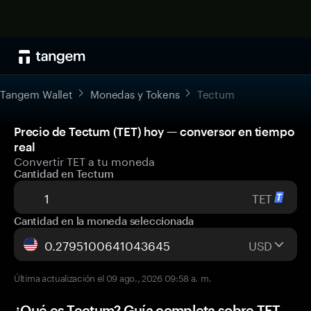
Tangem Wallet
Monedas y Tokens
Tectum
Precio de Tectum (TET) hoy — conversor en tiempo
real
Convertir TET a tu moneda
Cantidad en Tectum
TET
Cantidad en la moneda seleccionada
USD
Última actualización el 09 ago., 2026 09:58 a. m.
¿Qué es Tectum? Guía completa sobre TET