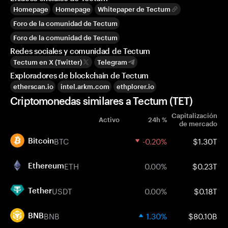
Homepage
Homepage
Whitepaper de Tectum
Foro de la comunidad de Tectum
Foro de la comunidad de Tectum
Redes sociales y comunidad de Tectum
Tectum en X (Twitter)
Telegram
Exploradores de blockchain de Tectum
etherscan.io
intel.arkm.com
ethplorer.io
Criptomonedas similares a Tectum (TET)
Capitalización
Activo
24h %
de mercado
BTC
-0.20%
$1.30T
Bitcoin
ETH
0.00%
$0.23T
Ethereum
USDT
0.00%
$0.18T
Tether
BNB
1.30%
$80.10B
BNB