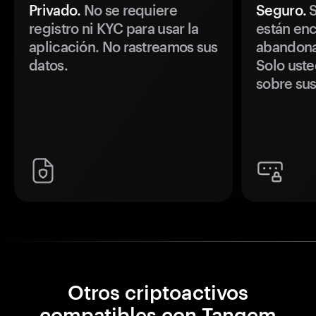
Privado.
No se requiere
Seguro.
S
registro ni KYC para usar la
están enc
aplicación. No rastreamos sus
abandonan
datos.
Solo uste
sobre sus
Otros criptoactivos
compatibles con Tangem