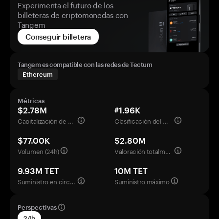
Experimenta el futuro de los
billeteras de criptomonedas con
Tangem
Conseguir billetera
Tangem es compatible con las redes de Tectum
Ethereum
Métricas
$2.78M
#1.96K
Capitalización de mercado
Clasificación del mercado
$77.00K
$2.80M
Volumen (24h)
Valoración totalmente diluida
9.93M TET
10M TET
Suministro en circulación
Suministro máximo
Perspectivas
24h