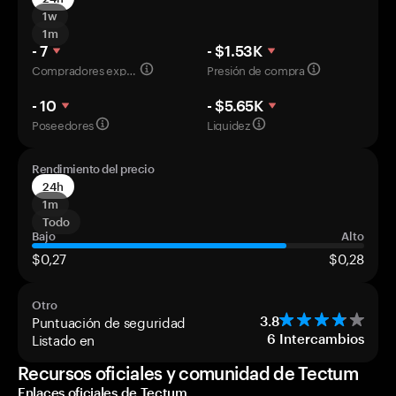
1w
1m
- 7
- $1.53K
Compradores experimentados
Presión de compra
- 10
- $5.65K
Poseedores
Liquidez
Rendimiento del precio
24h
1m
Todo
Bajo
Alto
$0,27
$0,28
Otro
Puntuación de seguridad
3.8
Listado en
6
Intercambios
Recursos oficiales y comunidad de Tectum
Enlaces oficiales de Tectum