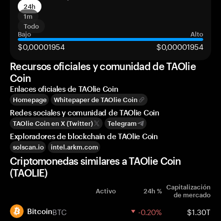
24h
1m
Todo
Bajo
Alto
$0,00001954
$0,00001954
Recursos oficiales y comunidad de TAOlie
Coin
Enlaces oficiales de TAOlie Coin
Homepage
Whitepaper de TAOlie Coin
Redes sociales y comunidad de TAOlie Coin
TAOlie Coin en X (Twitter)
Telegram
Exploradores de blockchain de TAOlie Coin
solscan.io
intel.arkm.com
Criptomonedas similares a TAOlie Coin
(TAOLIE)
Capitalización
Activo
24h %
de mercado
BTC
-0.20%
$1.30T
Bitcoin