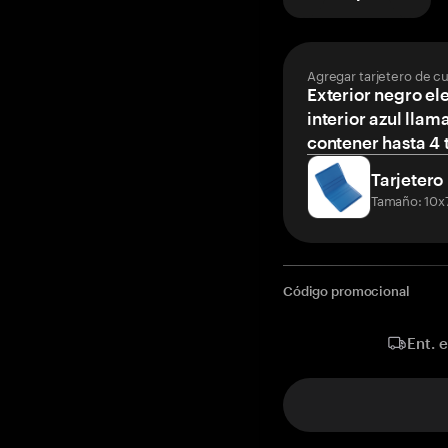
Agregar tarjetero de c
Exterior negro el
interior azul llam
contener hasta 4 t
Tarjetero
Tamaño: 10x
Código promocional
Ent. 