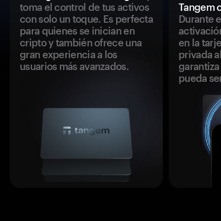
toma el control de tus activos
Tangem c
con solo un toque. Es perfecta
Durante e
para quienes se inician en
activació
cripto y también ofrece una
en la tar
gran experiencia a los
privada a
usuarios más avanzados.
garantiza 
pueda se