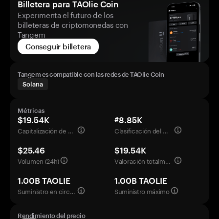
Billetera para TAOlie Coin
Experimenta el futuro de los
billeteras de criptomonedas con
Tangem
Conseguir billetera
Tangem es compatible con las redes de TAOlie Coin
Solana
Métricas
$19.54K
#8.85K
Capitalización de mercado
Clasificación del mercado
$25.46
$19.54K
Volumen (24h)
Valoración totalmente diluida
1.00B TAOLIE
1.00B TAOLIE
Suministro en circulación
Suministro máximo
Rendimiento del precio