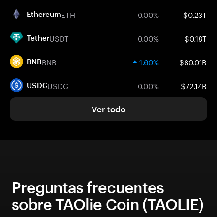
ETH
0.00%
$0.23T
Ethereum
USDT
0.00%
$0.18T
Tether
BNB
1.60%
$80.01B
BNB
USDC
0.00%
$72.14B
USDC
Ver todo
Preguntas frecuentes
sobre TAOlie Coin (TAOLIE)