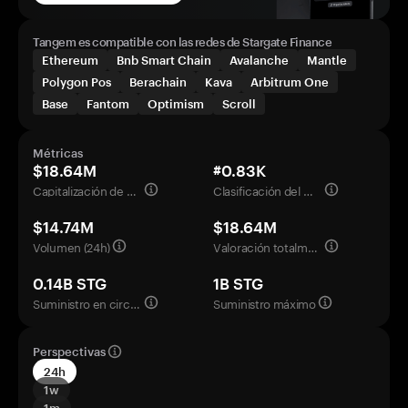
Tangem es compatible con las redes de Stargate Finance
Ethereum
Bnb Smart Chain
Avalanche
Mantle
Polygon Pos
Berachain
Kava
Arbitrum One
Base
Fantom
Optimism
Scroll
Métricas
$18.64M
#0.83K
Capitalización de mercado
Clasificación del mercado
$14.74M
$18.64M
Volumen (24h)
Valoración totalmente diluida
0.14B STG
1B STG
Suministro en circulación
Suministro máximo
Perspectivas
24h
1w