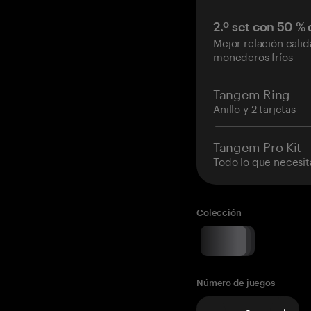
2.º set con 50 %
Mejor relación cali
monederos fríos
Tangem Ring
Anillo y 2 tarjetas
Tangem Pro Kit
Todo lo que necesit
Colección
Número de juegos