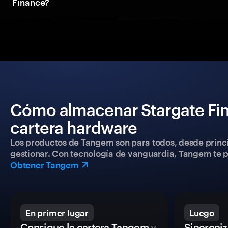
Finance?
Cómo almacenar Stargate Fin
cartera hardware
Los productos de Tangem son para todos, desde princip
gestionar. Con tecnología de vanguardia, Tangem te pe
Obtener Tangem
En primer lugar
Luego
Consigue la cartera Tangem
y
Sincroniza