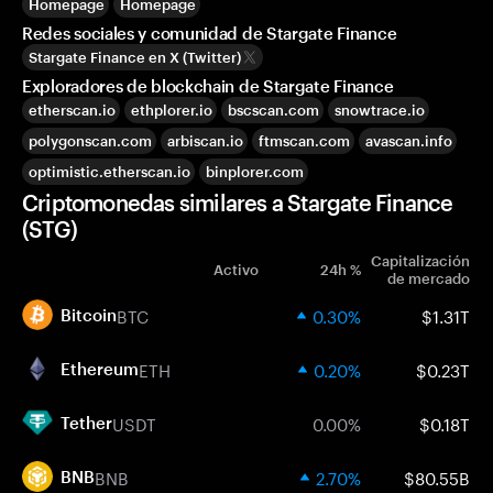
Homepage
Homepage
Redes sociales y comunidad de Stargate Finance
Stargate Finance en X (Twitter)
Exploradores de blockchain de Stargate Finance
etherscan.io
ethplorer.io
bscscan.com
snowtrace.io
polygonscan.com
arbiscan.io
ftmscan.com
avascan.info
optimistic.etherscan.io
binplorer.com
Criptomonedas similares a Stargate Finance
(STG)
Capitalización
Activo
24h %
de mercado
BTC
0.30%
$1.31T
Bitcoin
ETH
0.20%
$0.23T
Ethereum
USDT
0.00%
$0.18T
Tether
BNB
2.70%
$80.55B
BNB