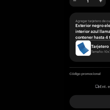
Agregar tarjetero de c
Exterior negro el
interior azul llam
contener hasta 4 t
Tarjetero
Tamaño: 10x
Código promocional
Ent. 