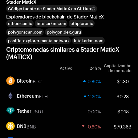
Stader MaticX
Código fuente de Stader MaticX en GitHub
Exploradores de blockchain de Stader MaticX
etherscan.io
intel.arkm.com
ethplorer.io
polygonscan.com
polygon.dex.guru
pacific-explorer.manta.network
intel.arkm.com
Criptomonedas similares a Stader MaticX
(MATICX)
Capitalización
Activo
24h %
de mercado
BTC
0.80%
$1.30T
Bitcoin
ETH
2.20%
$0.23T
Ethereum
USDT
0.00%
$0.18T
Tether
BNB
-0.60%
$79.36B
BNB