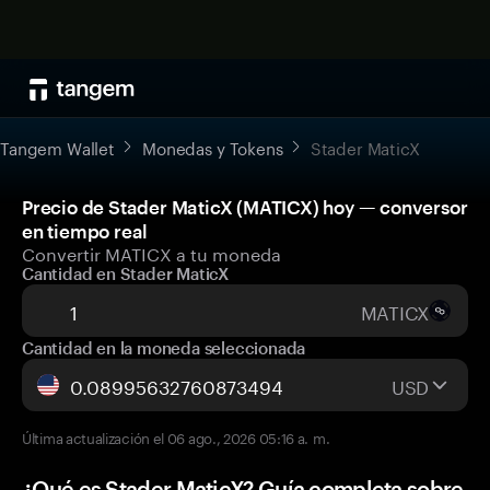
Tangem Wallet
Monedas y Tokens
Stader MaticX
Precio de Stader MaticX (MATICX) hoy — conversor
en tiempo real
Convertir MATICX a tu moneda
Cantidad en Stader MaticX
MATICX
Cantidad en la moneda seleccionada
USD
Última actualización el 06 ago., 2026 05:16 a. m.
¿Qué es Stader MaticX? Guía completa sobre