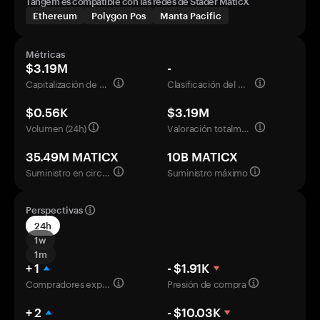
Tangem es compatible con las redes de Stader MaticX
Ethereum
Polygon Pos
Manta Pacific
Métricas
$3.19M
-
Capitalización de mercado
Clasificación del mercado
$0.56K
$3.19M
Volumen (24h)
Valoración totalmente diluida
35.49M MATICX
10B MATICX
Suministro en circulación
Suministro máximo
Perspectivas
24h
1w
1m
+ 1
- $1.91K
Compradores experimentados
Presión de compra
+ 2
- $10.03K