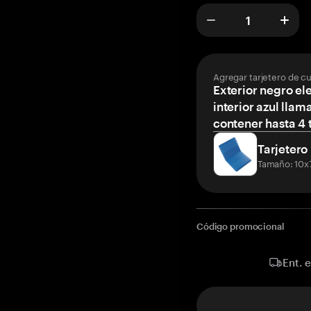
Agregar tarjetero de c
Exterior negro el
interior azul llam
contener hasta 4 t
Tarjetero
Tamaño: 10x
Código promocional
Ent. 