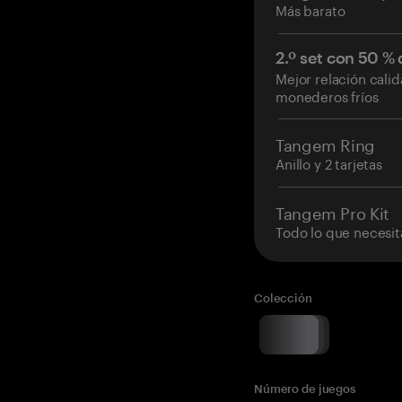
Más barato
2.º set con 50 %
Mejor relación cali
monederos fríos
Tangem Ring
Anillo y 2 tarjetas
Tangem Pro Kit
Todo lo que necesit
Colección
Número de juegos