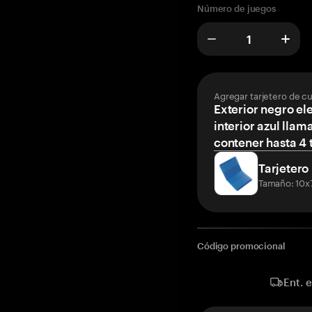
Número de juegos
Agregar tarjetero de c
Exterior negro el
interior azul llam
contener hasta 4 t
Tarjetero
Tamaño: 10x
Código promocional
Ent. 