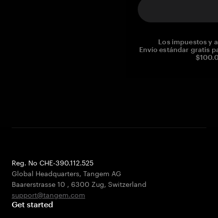
Los impuestos y a
Envío estándar gratis p
$100.0
Reg. No CHE-390.112.525
Global Headquarters, Tangem AG
Baarerstrasse 10
,
6300 Zug
,
Switzerland
support@tangem.com
Get started