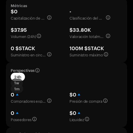
Métricas
$0
-
Capitalización de mercado
Clasificación del mercado
$37.95
$33.80K
Volumen (24h)
Valoración totalmente diluida
0 $STACK
100M $STACK
Suministro en circulación
Suministro máximo
Perspectivas
24h
1w
1m
0
$0
Compradores experimentados
Presión de compra
0
$0
Poseedores
Liquidez