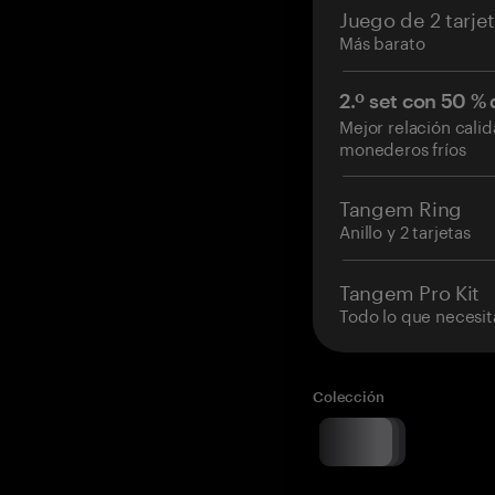
Juego de 2 tarje
Más barato
2.º set con 50 %
Mejor relación cali
monederos fríos
Tangem Ring
Anillo y 2 tarjetas
Tangem Pro Kit
Todo lo que necesit
Colección