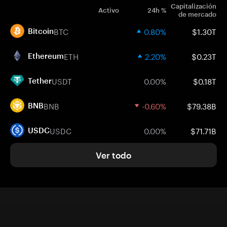
Capitalización
Activo
24h %
de mercado
BTC
0.80%
$1.30T
Bitcoin
ETH
2.20%
$0.23T
Ethereum
USDT
0.00%
$0.18T
Tether
BNB
-0.60%
$79.38B
BNB
USDC
0.00%
$71.71B
USDC
Ver todo