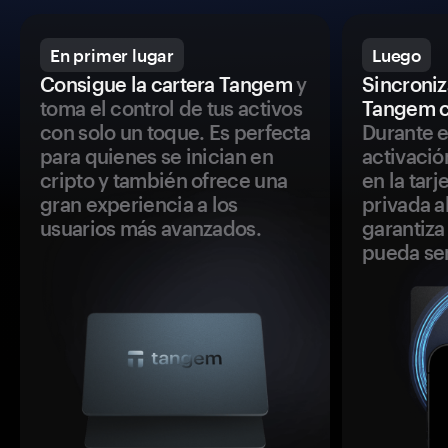
En primer lugar
Luego
Consigue la cartera Tangem
y
Sincroniza
toma el control de tus activos
Tangem c
con solo un toque. Es perfecta
Durante e
para quienes se inician en
activació
cripto y también ofrece una
en la tar
gran experiencia a los
privada a
usuarios más avanzados.
garantiza 
pueda se