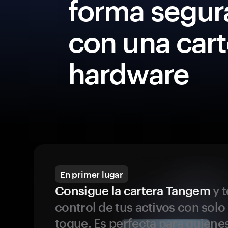
forma segur
con una cart
hardware
En primer lugar
Consigue la cartera Tangem
y t
control de tus activos con solo
toque. Es perfecta para quiene