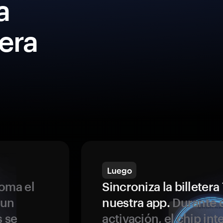
a
era
Luego
oma el
Sincroniza la billeter
 un
nuestra app.
Durante e
s se
activación, el chip int