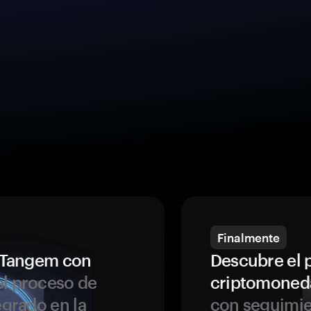
Finalmente
a Tangem con
Descubre el 
l proceso de
criptomoned
egrado en la
con seguimie