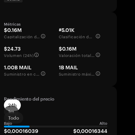
Métricas
$0.16M
#5.01K
Capitalización de mercado
Clasificación del mercado
$24.73
$0.16M
Volumen (24h)
Valoración totalmente diluida
1.00B MAIL
1B MAIL
Suministro en circulación
Suministro máximo
Rendimiento del precio
24h
1m
Todo
Bajo
Alto
$0,00016039
$0,00016344