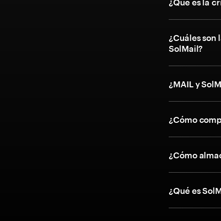
¿Qué es la c
¿Cuáles son l
SolMail?
¿MAIL y SolM
¿Cómo compr
¿Cómo almac
¿Qué es SolM