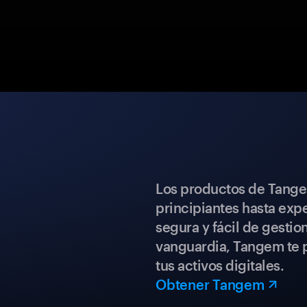
Los productos de Tange
principiantes hasta expe
segura y fácil de gestio
vanguardia, Tangem te p
tus activos digitales.
Obtener Tangem