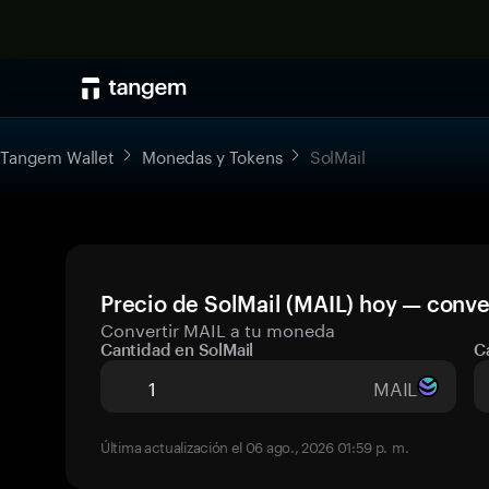
Tangem Wallet
Monedas y Tokens
SolMail
Precio de SolMail (MAIL) hoy — conve
Convertir MAIL a tu moneda
Cantidad en SolMail
C
MAIL
Última actualización el 06 ago., 2026 01:59 p. m.