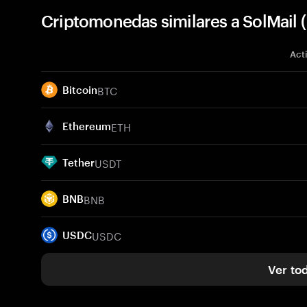
Criptomonedas similares a SolMail 
Act
BTC
Bitcoin
ETH
Ethereum
USDT
Tether
BNB
BNB
USDC
USDC
Ver to