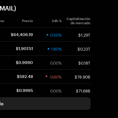
(MAIL)
Capitalización
ivo
Precio
24h %
de mercado
0.50%
$1.29T
$64,406.19
1.60%
$0.23T
$1,907.51
0.00%
$0.18T
$0.9990
-0.60%
$78.90B
$592.48
0.00%
$71.68B
$0.9995
do