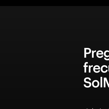
Pre
fre
SolM