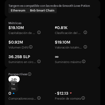
Tangem es compatible con las redes de Smooth Love Potion
Ethereum
Bnb Smart Chain
Métricas
$19.10M
#0.81K
Capitalización de mercado
Clasificación del mercado
$0.92M
$19.10M
Volumen (24h)
Valoración totalmente diluida
36.25B SLP
∞
Suministro en circulación
Suministro máximo
Perspectivas
24h
1w
1m
0
- $12.13
Compradores experimentados
Presión de compra