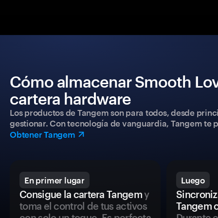
Cómo almacenar Smooth Love
cartera hardware
Los productos de Tangem son para todos, desde princip
gestionar. Con tecnología de vanguardia, Tangem te pe
Obtener Tangem
En primer lugar
Luego
Consigue la cartera Tangem
y
Sincroniza
toma el control de tus activos
Tangem c
con solo un toque. Es perfecta
Durante e