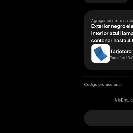
Agregar tarjetero de c
Exterior negro el
interior azul llam
contener hasta 4 t
Tarjetero
Tamaño: 10x
Código promocional
Ent. 