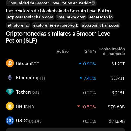
Comunidad de Smooth Love Potion en Reddit
Exploradores de blockchain de Smooth Love Potion
explorer.roninchain.com
intel.arkm.com
etherscan.io
ethplorer.io
explorer.energi.network
app.roninchain.com
Criptomonedas similares a Smooth Love
Potion (SLP)
Capitalización
Activo
24h %
de mercado
BTC
0.90%
$1.29T
Bitcoin
ETH
2.40%
$0.23T
Ethereum
USDT
0.00%
$0.18T
Tether
BNB
-0.50%
$78.88B
BNB
USDC
0.00%
$71.69B
USDC