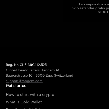
Los impuestos y a
Envío estándar gratis p
$100.0
Reg. No CHE-390.112.525
Global Headquarters, Tangem AG
Baarerstrasse 10
,
6300 Zug
,
Switzerland
support@tangem.com
Get started
How to start with a crypto
What is Cold Wallet
Best Crypto Wallets