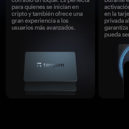
para quienes se inician en
activació
cripto y también ofrece una
en la tar
gran experiencia a los
privada a
usuarios más avanzados.
garantiza 
pueda se