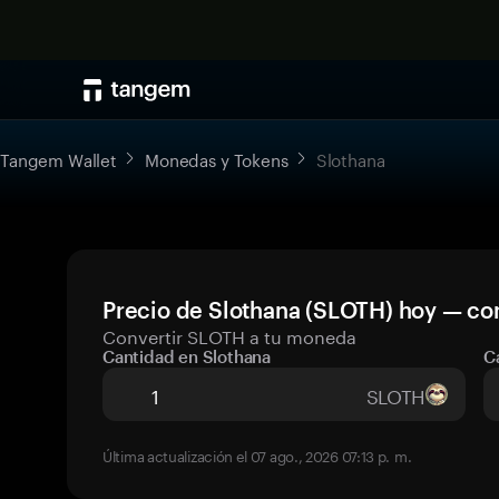
Tangem Wallet
Monedas y Tokens
Slothana
Precio de Slothana (SLOTH) hoy — con
Convertir SLOTH a tu moneda
Cantidad en Slothana
C
SLOTH
Última actualización el 07 ago., 2026 07:13 p. m.