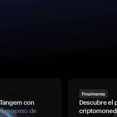
Finalmente
a Tangem con
Descubre el 
l proceso de
criptomoned