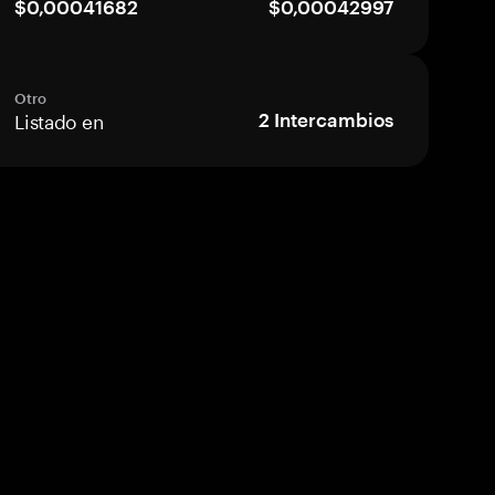
$0,00041682
$0,00042997
Otro
Listado en
2
Intercambios