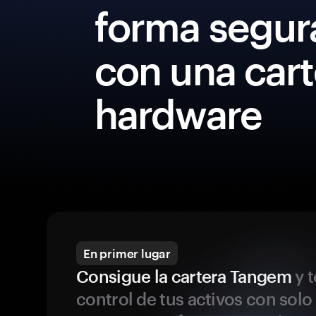
forma segur
con una cart
hardware
En primer lugar
Consigue la cartera Tangem
y t
control de tus activos con solo