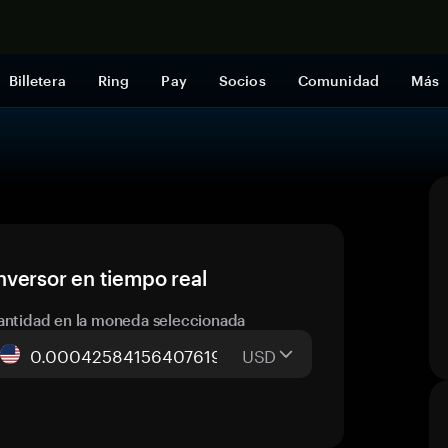
Comprar a
Billetera
Ring
Pay
Socios
Comunidad
Más
versor en tiempo real
antidad en la moneda seleccionada
USD