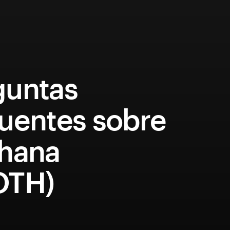
guntas
cuentes sobre
thana
OTH)