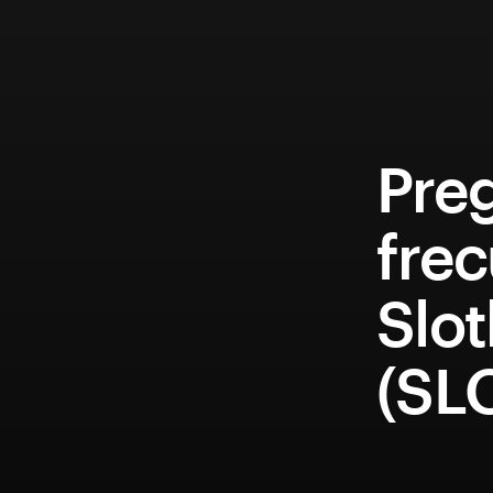
Pre
fre
Slo
(SL