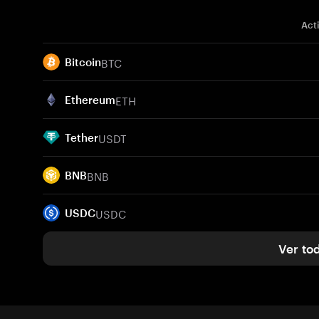
Act
BTC
Bitcoin
ETH
Ethereum
USDT
Tether
BNB
BNB
USDC
USDC
Ver to