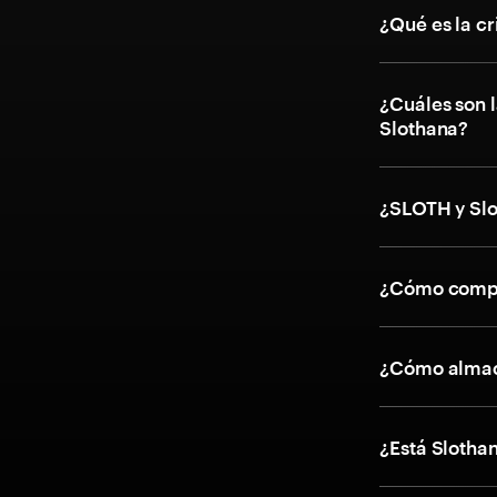
¿Qué es la c
¿Cuáles son l
Slothana?
¿SLOTH y Slo
¿Cómo compr
¿Cómo almac
¿Está Slotha