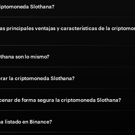
riptomoneda Slothana?
as principales ventajas y características de la criptom
thana son lo mismo?
ar la criptomoneda Slothana?
enar de forma segura la criptomoneda Slothana?
na listado en Binance?