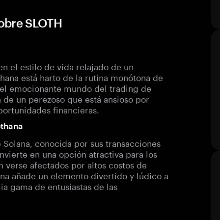
sobre SLOTH
 el estilo de vida relajado de un
thana está harto de la rutina monótona de
en el emocionante mundo del trading de
 de un perezoso que está ansioso por
oportunidades financieras.
othana
e Solana, conocida por sus transacciones
nvierte en una opción atractiva para los
n verse afectados por altos costos de
na añade un elemento divertido y lúdico a
ia gama de entusiastas de las